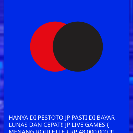
HANYA DI PESTOTO JP PASTI DI BAYAR
LUNAS DAN CEPAT!! JP LIVE GAMES {
MENANG ROULETTE } RP 48.000.000 !!!