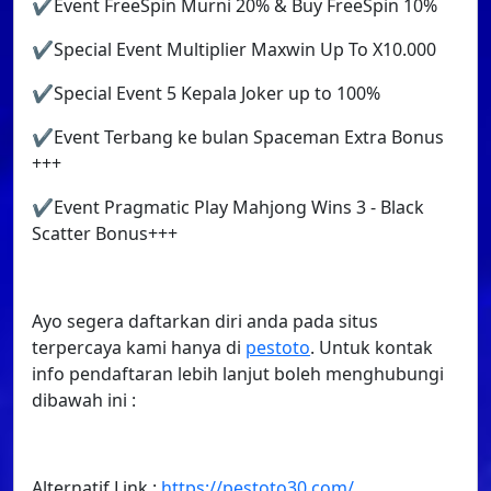
✔️Event FreeSpin Murni 20% & Buy FreeSpin 10%
✔️Special Event Multiplier Maxwin Up To X10.000
✔️Special Event 5 Kepala Joker up to 100%
✔️Event Terbang ke bulan Spaceman Extra Bonus
+++
✔️Event Pragmatic Play Mahjong Wins 3 - Black
Scatter Bonus+++
Ayo segera daftarkan diri anda pada situs
terpercaya kami hanya di
pestoto
. Untuk kontak
info pendaftaran lebih lanjut boleh menghubungi
dibawah ini :
Alternatif Link :
https://pestoto30.com/