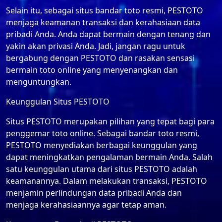
Selain itu, sebagai situs bandar toto resmi, PESTOTO
menjaga keamanan transaksi dan kerahasiaan data
pribadi Anda. Anda dapat bermain dengan tenang dan
yakin akan privasi Anda. Jadi, jangan ragu untuk
bergabung dengan PESTOTO dan rasakan sensasi
bermain toto online yang menyenangkan dan
menguntungkan.
Keunggulan Situs PESTOTO
Situs PESTOTO merupakan pilihan yang tepat bagi para
penggemar toto online. Sebagai bandar toto resmi,
PESTOTO menyediakan berbagai keunggulan yang
dapat meningkatkan pengalaman bermain Anda. Salah
satu keunggulan utama dari situs PESTOTO adalah
keamanannya. Dalam melakukan transaksi, PESTOTO
menjamin perlindungan data pribadi Anda dan
menjaga kerahasiaannya agar tetap aman.