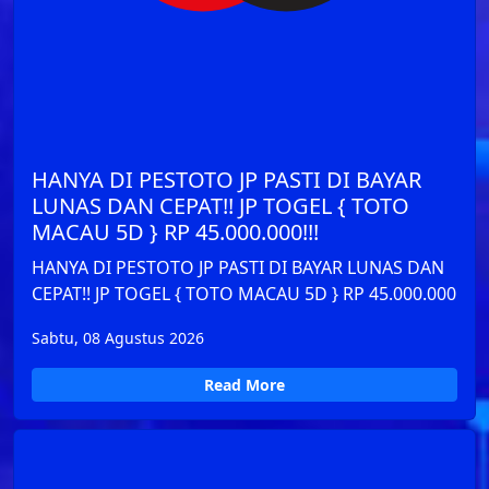
HANYA DI PESTOTO JP PASTI DI BAYAR
LUNAS DAN CEPAT!! JP TOGEL { TOTO
MACAU 5D } RP 45.000.000!!!
HANYA DI PESTOTO JP PASTI DI BAYAR LUNAS DAN
CEPAT!! JP TOGEL { TOTO MACAU 5D } RP 45.000.000
Sabtu, 08 Agustus 2026
Read More