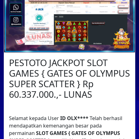
PESTOTO JACKPOT SLOT
GAMES { GATES OF OLYMPUS
SUPER SCATTER } Rp
60.337.000.,- LUNAS
Selamat kepada User
ID OLX****
Telah berhasil
mendapatkan kemenangan besar pada
permainan
SLOT GAMES { GATES OF OLYMPUS