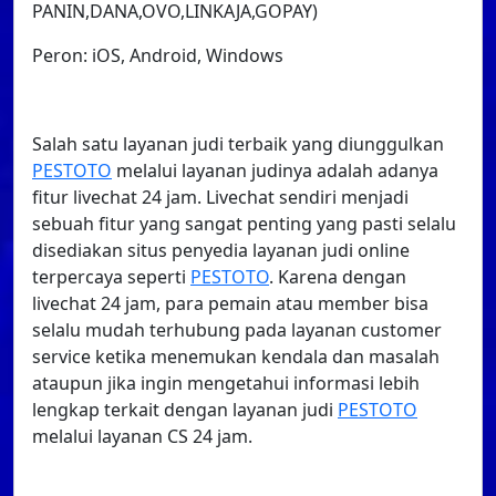
PANIN,DANA,OVO,LINKAJA,GOPAY)
Peron: iOS, Android, Windows
Salah satu layanan judi terbaik yang diunggulkan
PESTOTO
melalui layanan judinya adalah adanya
fitur livechat 24 jam. Livechat sendiri menjadi
sebuah fitur yang sangat penting yang pasti selalu
disediakan situs penyedia layanan judi online
terpercaya seperti
PESTOTO
. Karena dengan
livechat 24 jam, para pemain atau member bisa
selalu mudah terhubung pada layanan customer
service ketika menemukan kendala dan masalah
ataupun jika ingin mengetahui informasi lebih
lengkap terkait dengan layanan judi
PESTOTO
melalui layanan CS 24 jam.