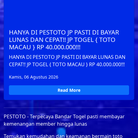
HANYA DI PESTOTO JP PASTI DI BAYAR
LUNAS DAN CEPAT!! JP TOGEL { TOTO
MACAU } RP 40.000.000!!!
HANYA DI PESTOTO JP PASTI DI BAYAR LUNAS DAN
CEPAT!! JP TOGEL { TOTO MACAU } RP 40.000.000!!!
Kamis, 06 Agustus 2026
Read More
PESTOTO - Terpecaya Bandar Togel pasti membayar
kemenangan member hingga lunas
Temukan kemudahan dan keamanan bermain toto