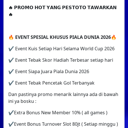
🔥 𝗣𝗥𝗢𝗠𝗢 𝗛𝗢𝗧 𝗬𝗔𝗡𝗚 𝗣𝗘𝗦𝗧𝗢𝗧𝗢 𝗧𝗔𝗪𝗔𝗥𝗞𝗔𝗡
🔥
🔥
EVENT SPESIAL KHUSUS PIALA DUNIA 2026
🔥
✔️ Event Kuis Setiap Hari Selama World Cup 2026
✔️ Event Tebak Skor Hadiah Terbesar setiap hari
✔️ Event Siapa Juara Piala Dunia 2026
✔️ Event Tebak Pencetak Gol Terbanyak
Dan pastinya promo menarik lainnya ada di bawah
ini ya bosku :
✔️Extra Bonus New Member 10% ( all games )
✔️Event Bonus Turnover Slot 80jt ( Setiap minggu )