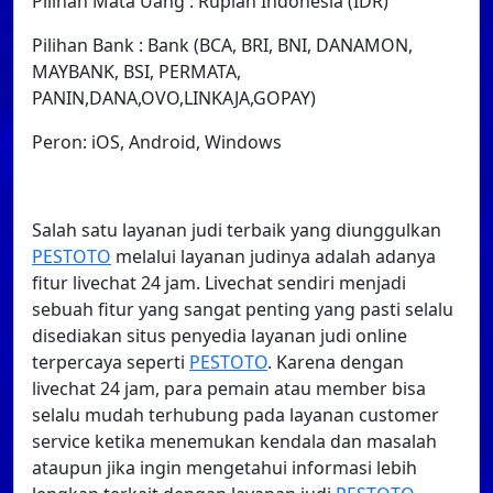
Pilihan Mata Uang : Rupiah Indonesia (IDR)
Pilihan Bank : Bank (BCA, BRI, BNI, DANAMON,
MAYBANK, BSI, PERMATA,
PANIN,DANA,OVO,LINKAJA,GOPAY)
Peron: iOS, Android, Windows
Salah satu layanan judi terbaik yang diunggulkan
PESTOTO
melalui layanan judinya adalah adanya
fitur livechat 24 jam. Livechat sendiri menjadi
sebuah fitur yang sangat penting yang pasti selalu
disediakan situs penyedia layanan judi online
terpercaya seperti
PESTOTO
. Karena dengan
livechat 24 jam, para pemain atau member bisa
selalu mudah terhubung pada layanan customer
service ketika menemukan kendala dan masalah
ataupun jika ingin mengetahui informasi lebih