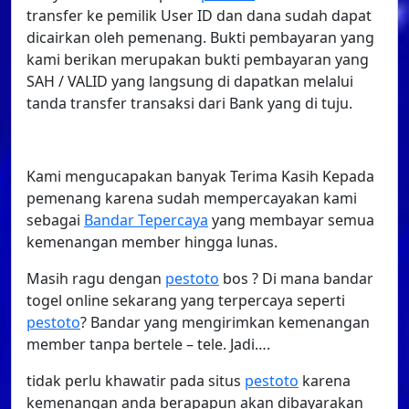
transfer ke pemilik User ID dan dana sudah dapat
dicairkan oleh pemenang. Bukti pembayaran yang
kami berikan merupakan bukti pembayaran yang
SAH / VALID yang langsung di dapatkan melalui
tanda transfer transaksi dari Bank yang di tuju.
Kami mengucapakan banyak Terima Kasih Kepada
pemenang karena sudah mempercayakan kami
sebagai
Bandar Tepercaya
yang membayar semua
kemenangan member hingga lunas.
Masih ragu dengan
pestoto
bos ? Di mana bandar
togel online sekarang yang terpercaya seperti
pestoto
? Bandar yang mengirimkan kemenangan
member tanpa bertele – tele. Jadi….
tidak perlu khawatir pada situs
pestoto
karena
kemenangan anda berapapun akan dibayarakan