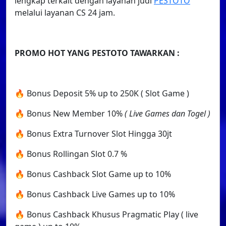
lengkap terkait dengan layanan judi
PESTOTO
melalui layanan CS 24 jam.
PROMO HOT YANG PESTOTO TAWARKAN :
🔥 Bonus Deposit 5% up to 250K ( Slot Game )
🔥 Bonus New Member 10%
( Live Games dan Togel )
🔥 Bonus Extra Turnover Slot Hingga 30jt
🔥 Bonus Rollingan Slot 0.7 %
🔥 Bonus Cashback Slot Game up to 10%
🔥 Bonus Cashback Live Games up to 10%
🔥 Bonus Cashback Khusus Pragmatic Play ( live