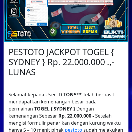
PESTOTO JACKPOT TOGEL {
SYDNEY } Rp. 22.000.000 .,-
LUNAS
Selamat kepada User ID
TON
***
Telah berhasil
mendapatkan kemenangan besar pada
permainan
TOGEL { SYDNEY }
Dengan
kemenangan Sebesar
Rp. 22.000.000 -
Setelah
mengisi formulir penarikan dengan kurung waktu
hanya 5 – 10 menit pihak
pestoto
sudah melakukan