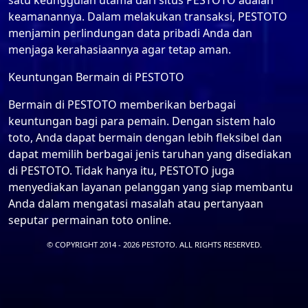
satu keunggulan utama dari situs PESTOTO adalah
keamanannya. Dalam melakukan transaksi, PESTOTO
menjamin perlindungan data pribadi Anda dan
menjaga kerahasiaannya agar tetap aman.
Keuntungan Bermain di PESTOTO
Bermain di PESTOTO memberikan berbagai
keuntungan bagi para pemain. Dengan sistem halo
toto, Anda dapat bermain dengan lebih fleksibel dan
dapat memilih berbagai jenis taruhan yang disediakan
di PESTOTO. Tidak hanya itu, PESTOTO juga
menyediakan layanan pelanggan yang siap membantu
Anda dalam mengatasi masalah atau pertanyaan
seputar permainan toto online.
© COPYRIGHT 2014 - 2026 PESTOTO. ALL RIGHTS RESERVED.