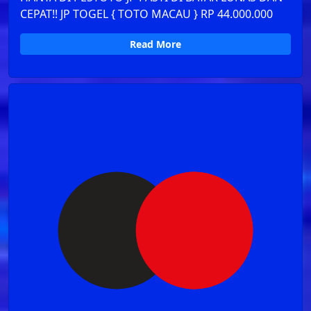
CEPAT!! JP TOGEL { TOTO MACAU } RP 44.000.000
Read More