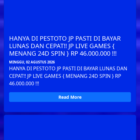
HANYA DI PESTOTO JP PASTI DI BAYAR
LUNAS DAN CEPAT!! JP LIVE GAMES {
MENANG 24D SPIN } RP 46.000.000 !!!
MINGGU, 02 AGUSTUS 2026
HANYA DI PESTOTO JP PASTI DI BAYAR LUNAS DAN
CEPAT!! JP LIVE GAMES { MENANG 24D SPIN } RP
46.000.000 !!!
Read More