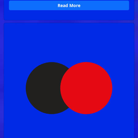
Read More