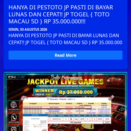
HANYA DI PESTOTO JP PASTI DI BAYAR
LUNAS DAN CEPAT!! JP TOGEL { TOTO
MACAU 5D } RP 35.000.000!!!
SENIN, 03 AGUSTUS 2026
HANYA DI PESTOTO JP PASTI DI BAYAR LUNAS DAN
CEPAT!! JP TOGEL { TOTO MACAU 5D } RP 35.000.000
Read More