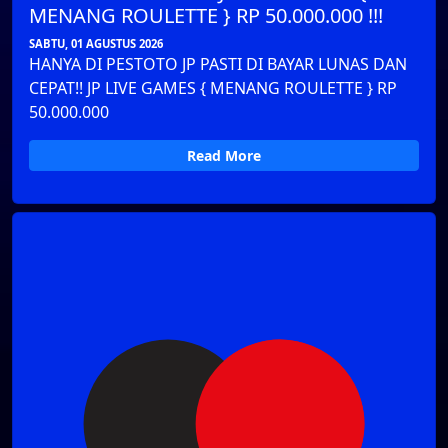
MENANG ROULETTE } RP 50.000.000 !!!
SABTU, 01 AGUSTUS 2026
HANYA DI PESTOTO JP PASTI DI BAYAR LUNAS DAN
CEPAT!! JP LIVE GAMES { MENANG ROULETTE } RP
50.000.000
Read More