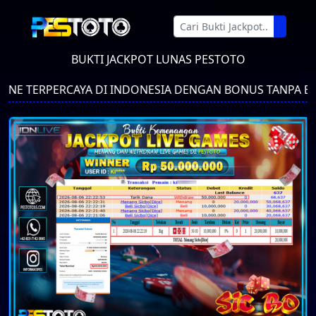
BUKTI JACKPOT LUNAS PESTOTO
ESIA DENGAN BONUS TANPA BATAS SETIAP HARI - LAYANAN