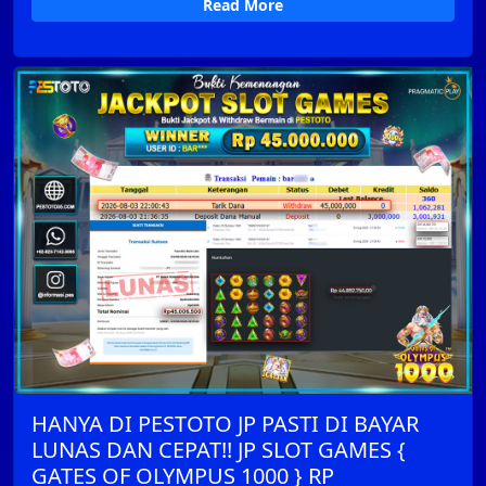
Read More
HANYA DI PESTOTO JP PASTI DI BAYAR
LUNAS DAN CEPAT!! JP SLOT GAMES {
GATES OF OLYMPUS 1000 } RP