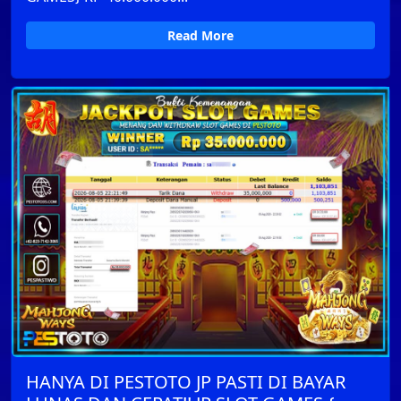
Read More
HANYA DI PESTOTO JP PASTI DI BAYAR