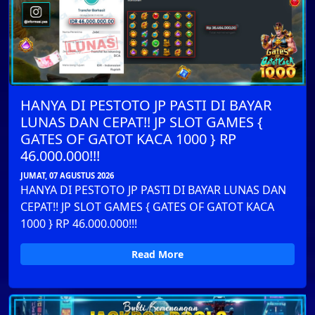
HANYA DI PESTOTO JP PASTI DI BAYAR
LUNAS DAN CEPAT!! JP SLOT GAMES {
GATES OF GATOT KACA 1000 } RP
46.000.000!!!
JUMAT, 07 AGUSTUS 2026
HANYA DI PESTOTO JP PASTI DI BAYAR LUNAS DAN
CEPAT!! JP SLOT GAMES { GATES OF GATOT KACA
1000 } RP 46.000.000!!!
Read More