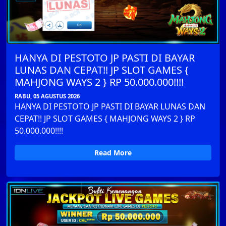
HANYA DI PESTOTO JP PASTI DI BAYAR
LUNAS DAN CEPAT!! JP SLOT GAMES {
MAHJONG WAYS 2 } RP 50.000.000!!!!
RABU, 05 AGUSTUS 2026
HANYA DI PESTOTO JP PASTI DI BAYAR LUNAS DAN
CEPAT!! JP SLOT GAMES { MAHJONG WAYS 2 } RP
50.000.000!!!!
Read More