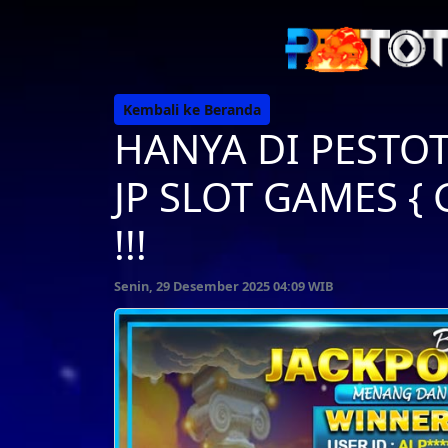
Kembali ke Beranda
HANYA DI PESTOT
JP SLOT GAMES { 
!!!
Senin, 29 Desember 2025 04:09 WIB