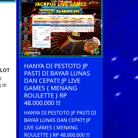
HANYA DI PESTOTO JP
SLOT
PASTI DI BAYAR LUNAS
.
DAN CEPAT!! JP LIVE
 di
GAMES { MENANG
ROULETTE } RP
48.000.000 !!!
HANYA DI PESTOTO JP PASTI DI
BAYAR LUNAS DAN CEPAT!! JP
LIVE GAMES { MENANG
ROULETTE } RP 48.000.000 !!!