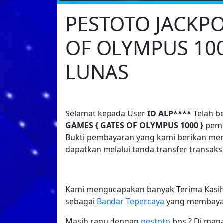
PESTOTO JACKPO
OF OLYMPUS 1000
LUNAS
Selamat kepada User
ID ALP****
Telah 
GAMES
{ GATES OF OLYMPUS 1000 }
pemi
Bukti pembayaran yang kami berikan mer
dapatkan melalui tanda transfer transaksi
Kami mengucapakan banyak Terima Kasi
sebagai
Bandar Tepercaya
yang membayar
Masih ragu dengan
pestoto
bos ? Di mana