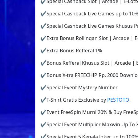
✔️Special Cashback Slot | Arcade | E-Lott
✔️Special Cashback Live Games up to 10
✔️Special Cashback Live Games Khusus P
✔️Extra Bonus Rollingan Slot | Arcade | E
✔️Extra Bonus Refferal 1%
✔️Bonus Refferal Khusus Slot | Arcade | 
✔️Bonus X-tra FREECHIP Rp. 2000 Downl
✔️Special Event Mystery Number
✔️T-Shirt Gratis Exclusive by
PESTOTO
✔️Event FreeSpin Murni 20% & Buy FreeS
✔️Special Event Multiplier Maxwin Up To 
✔️Special Event 5 Kepala Joker up to 100