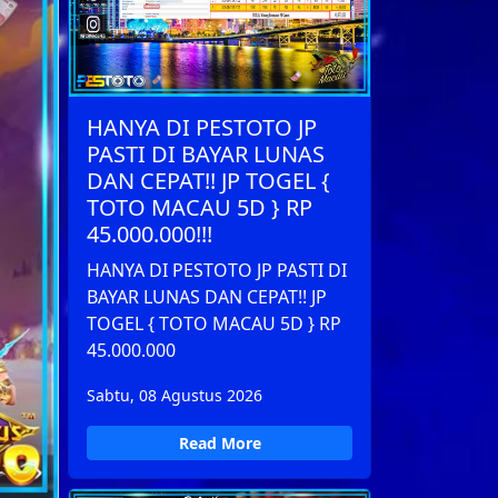
HANYA DI PESTOTO JP
PASTI DI BAYAR LUNAS
DAN CEPAT!! JP TOGEL {
TOTO MACAU 5D } RP
45.000.000!!!
HANYA DI PESTOTO JP PASTI DI
BAYAR LUNAS DAN CEPAT!! JP
TOGEL { TOTO MACAU 5D } RP
45.000.000
Sabtu, 08 Agustus 2026
Read More