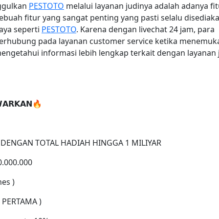
nggulkan
PESTOTO
melalui layanan judinya adalah adanya fit
sebuah fitur yang sangat penting yang pasti selalu disediak
caya seperti
PESTOTO
. Karena dengan livechat 24 jam, para
terhubung pada layanan customer service ketika menemuk
engetahui informasi lebih lengkap terkait dengan layanan 
𝗪𝗔𝗥𝗞𝗔𝗡🔥
DENGAN TOTAL HADIAH HINGGA 1 MILIYAR
0.000.000
es )
T PERTAMA )