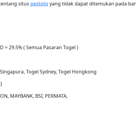
tentang situs
pestoto
yang tidak dapat ditemukan pada ba
2D = 29.5% ( Semua Pasaran Togel )
l Singapura, Togel Sydney, Togel Hongkong
)
AMON, MAYBANK, BSI, PERMATA,