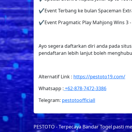
✔️Event Terbang ke bulan Spaceman Extr
✔️Event Pragmatic Play Mahjong Wins 3 -
Ayo segera daftarkan diri anda pada situ
pendaftaran lebih lanjut boleh menghubun
Alternatif Link :
https://pestoto19.com/
Whatsapp :
+62-878-7472-3386
Telegram:
pestotoofficiall
PESTOTO - Terpecaya Bandar Togel pasti 