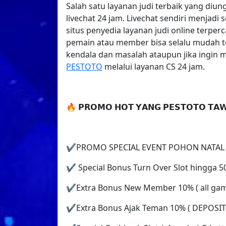
Salah satu layanan judi terbaik yang diu
livechat 24 jam. Livechat sendiri menjadi 
situs penyedia layanan judi online terper
pemain atau member bisa selalu mudah 
kendala dan masalah ataupun jika ingin m
PESTOTO
melalui layanan CS 24 jam.
🔥 𝗣𝗥𝗢𝗠𝗢 𝗛𝗢𝗧 𝗬𝗔𝗡𝗚 𝗣𝗘𝗦𝗧𝗢𝗧𝗢 𝗧𝗔
✔️PROMO SPECIAL EVENT POHON NATAL 
✔️ Special Bonus Turn Over Slot hingga 5
✔️Extra Bonus New Member 10% ( all gam
✔️Extra Bonus Ajak Teman 10% ( DEPOSI