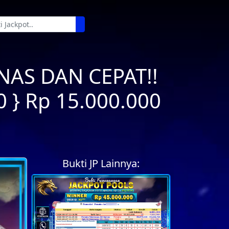
NAS DAN CEPAT!!
 } Rp 15.000.000
Bukti JP Lainnya: