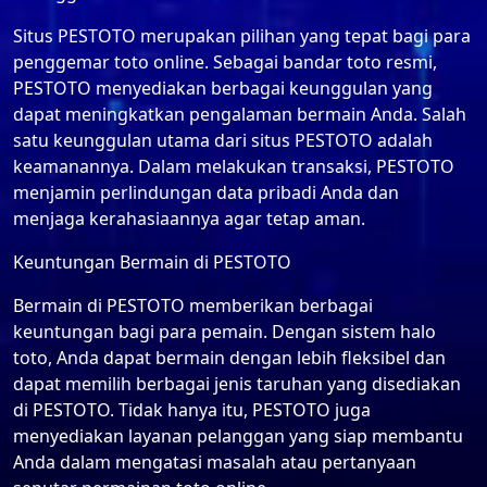
Situs PESTOTO merupakan pilihan yang tepat bagi para
penggemar toto online. Sebagai bandar toto resmi,
PESTOTO menyediakan berbagai keunggulan yang
dapat meningkatkan pengalaman bermain Anda. Salah
satu keunggulan utama dari situs PESTOTO adalah
keamanannya. Dalam melakukan transaksi, PESTOTO
menjamin perlindungan data pribadi Anda dan
menjaga kerahasiaannya agar tetap aman.
Keuntungan Bermain di PESTOTO
Bermain di PESTOTO memberikan berbagai
keuntungan bagi para pemain. Dengan sistem halo
toto, Anda dapat bermain dengan lebih fleksibel dan
dapat memilih berbagai jenis taruhan yang disediakan
di PESTOTO. Tidak hanya itu, PESTOTO juga
menyediakan layanan pelanggan yang siap membantu
Anda dalam mengatasi masalah atau pertanyaan