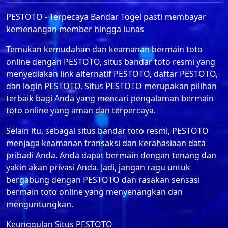
PESTOTO - Terpecaya Bandar Togel pasti membayar
kemenangan member hingga lunas
Temukan kemudahan dan keamanan bermain toto
online dengan PESTOTO, situs bandar toto resmi yang
menyediakan link alternatif PESTOTO, daftar PESTOTO,
dan login PESTOTO. Situs PESTOTO merupakan pilihan
terbaik bagi Anda yang mencari pengalaman bermain
toto online yang aman dan terpercaya.
Selain itu, sebagai situs bandar toto resmi, PESTOTO
menjaga keamanan transaksi dan kerahasiaan data
pribadi Anda. Anda dapat bermain dengan tenang dan
yakin akan privasi Anda. Jadi, jangan ragu untuk
bergabung dengan PESTOTO dan rasakan sensasi
bermain toto online yang menyenangkan dan
menguntungkan.
Keunggulan Situs PESTOTO