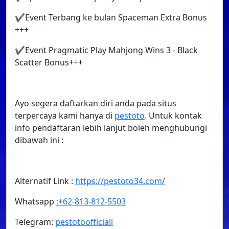
✔️Event Terbang ke bulan Spaceman Extra Bonus
+++
✔️Event Pragmatic Play Mahjong Wins 3 - Black
Scatter Bonus+++
Ayo segera daftarkan diri anda pada situs
terpercaya kami hanya di
pestoto
. Untuk kontak
info pendaftaran lebih lanjut boleh menghubungi
dibawah ini :
Alternatif Link :
https://pestoto34.com/
Whatsapp
:+62-813-812-5503
Telegram:
pestotoofficiall