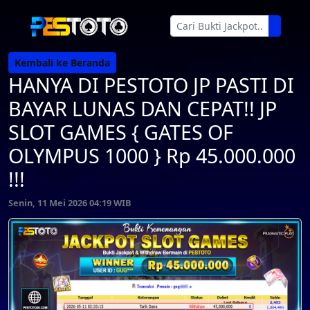
Kembali ke Beranda
HANYA DI PESTOTO JP PASTI DI
BAYAR LUNAS DAN CEPAT!! JP
SLOT GAMES { GATES OF
OLYMPUS 1000 } Rp 45.000.000
!!!
Senin, 11 Mei 2026 04:19 WIB