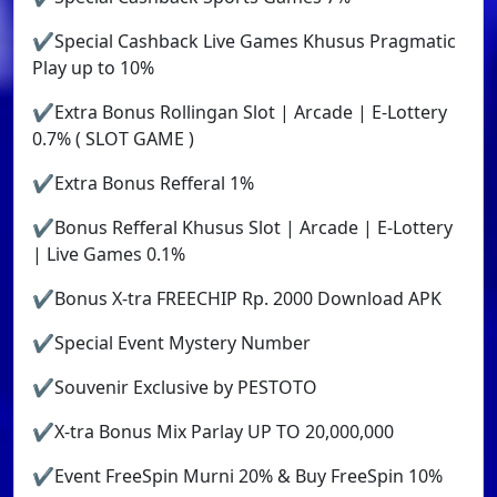
✔️Special Cashback Live Games Khusus Pragmatic
Play up to 10%
✔️Extra Bonus Rollingan Slot | Arcade | E-Lottery
0.7% ( SLOT GAME )
✔️Extra Bonus Refferal 1%
✔️Bonus Refferal Khusus Slot | Arcade | E-Lottery
| Live Games 0.1%
✔️Bonus X-tra FREECHIP Rp. 2000 Download APK
✔️Special Event Mystery Number
✔️Souvenir Exclusive by PESTOTO
✔️X-tra Bonus Mix Parlay UP TO 20,000,000
✔️Event FreeSpin Murni 20% & Buy FreeSpin 10%