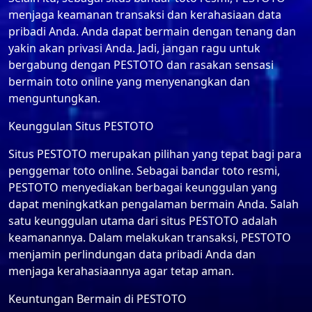
menjaga keamanan transaksi dan kerahasiaan data
pribadi Anda. Anda dapat bermain dengan tenang dan
yakin akan privasi Anda. Jadi, jangan ragu untuk
bergabung dengan PESTOTO dan rasakan sensasi
bermain toto online yang menyenangkan dan
menguntungkan.
Keunggulan Situs PESTOTO
Situs PESTOTO merupakan pilihan yang tepat bagi para
penggemar toto online. Sebagai bandar toto resmi,
PESTOTO menyediakan berbagai keunggulan yang
dapat meningkatkan pengalaman bermain Anda. Salah
satu keunggulan utama dari situs PESTOTO adalah
keamanannya. Dalam melakukan transaksi, PESTOTO
menjamin perlindungan data pribadi Anda dan
menjaga kerahasiaannya agar tetap aman.
Keuntungan Bermain di PESTOTO