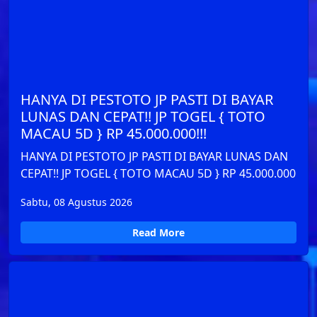
HANYA DI PESTOTO JP PASTI DI BAYAR
LUNAS DAN CEPAT!! JP TOGEL { TOTO
MACAU 5D } RP 45.000.000!!!
HANYA DI PESTOTO JP PASTI DI BAYAR LUNAS DAN
CEPAT!! JP TOGEL { TOTO MACAU 5D } RP 45.000.000
Sabtu, 08 Agustus 2026
Read More