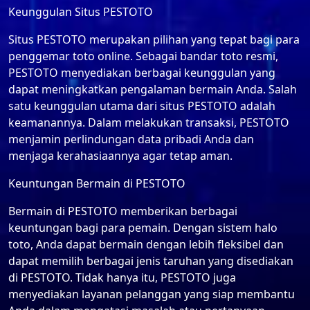
Keunggulan Situs PESTOTO
Situs PESTOTO merupakan pilihan yang tepat bagi para
penggemar toto online. Sebagai bandar toto resmi,
PESTOTO menyediakan berbagai keunggulan yang
dapat meningkatkan pengalaman bermain Anda. Salah
satu keunggulan utama dari situs PESTOTO adalah
keamanannya. Dalam melakukan transaksi, PESTOTO
menjamin perlindungan data pribadi Anda dan
menjaga kerahasiaannya agar tetap aman.
Keuntungan Bermain di PESTOTO
Bermain di PESTOTO memberikan berbagai
keuntungan bagi para pemain. Dengan sistem halo
toto, Anda dapat bermain dengan lebih fleksibel dan
dapat memilih berbagai jenis taruhan yang disediakan
di PESTOTO. Tidak hanya itu, PESTOTO juga
menyediakan layanan pelanggan yang siap membantu