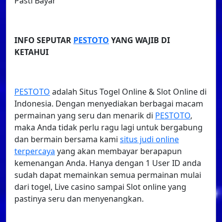
Pasti Bayar”
INFO SEPUTAR
PESTOTO
YANG WAJIB DI
KETAHUI
PESTOTO
adalah Situs Togel Online & Slot Online di
Indonesia. Dengan menyediakan berbagai macam
permainan yang seru dan menarik di
PESTOTO
,
maka Anda tidak perlu ragu lagi untuk bergabung
dan bermain bersama kami
situs judi online
terpercaya
yang akan membayar berapapun
kemenangan Anda. Hanya dengan 1 User ID anda
sudah dapat memainkan semua permainan mulai
dari togel, Live casino sampai Slot online yang
pastinya seru dan menyenangkan.