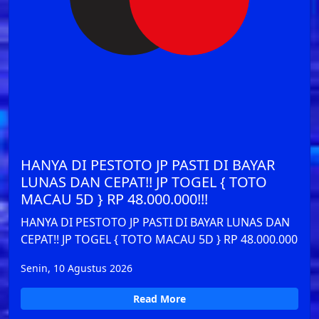
HANYA DI PESTOTO JP PASTI DI BAYAR
LUNAS DAN CEPAT!! JP TOGEL { TOTO
MACAU 5D } RP 48.000.000!!!
HANYA DI PESTOTO JP PASTI DI BAYAR LUNAS DAN
CEPAT!! JP TOGEL { TOTO MACAU 5D } RP 48.000.000
Senin, 10 Agustus 2026
Read More