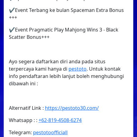
✔️Event Terbang ke bulan Spaceman Extra Bonus
+++
✔️Event Pragmatic Play Mahjong Wins 3 - Black
Scatter Bonus+++
Ayo segera daftarkan diri anda pada situs
terpercaya kami hanya di
pestoto
. Untuk kontak
info pendaftaran lebih lanjut boleh menghubungi
dibawah ini :
Alternatif Link :
https://pestoto30.com/
Whatsapp : :
+62-819-4508-6274
Telegram:
pestotoofficiall