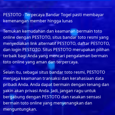
PESTOTO - Terpecaya Bandar Togel pasti membayar
kemenangan member hingga lunas
Temukan kemudahan dan keamanan bermain toto
online dengan PESTOTO, situs bandar toto resmi yang
menyediakan link alternatif PESTOTO, daftar PESTOTO,
dan login PESTOTO. Situs PESTOTO merupakan pilihan
terbaik bagi Anda yang mencari pengalaman bermain
toto online yang aman dan terpercaya.
Selain itu, sebagai situs bandar toto resmi, PESTOTO
menjaga keamanan transaksi dan kerahasiaan data
pribadi Anda. Anda dapat bermain dengan tenang dan
yakin akan privasi Anda. Jadi, jangan ragu untuk
bergabung dengan PESTOTO dan rasakan sensasi
bermain toto online yang menyenangkan dan
menguntungkan.