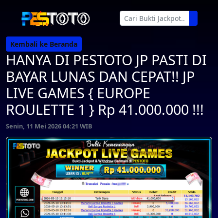
Kembali ke Beranda
HANYA DI PESTOTO JP PASTI DI
BAYAR LUNAS DAN CEPAT!! JP
LIVE GAMES { EUROPE
ROULETTE 1 } Rp 41.000.000 !!!
Senin, 11 Mei 2026 04:21 WIB