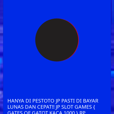
HANYA DI PESTOTO JP PASTI DI BAYAR
LUNAS DAN CEPAT!! JP SLOT GAMES {
GATES OF GATOT KACA 1000 } RP