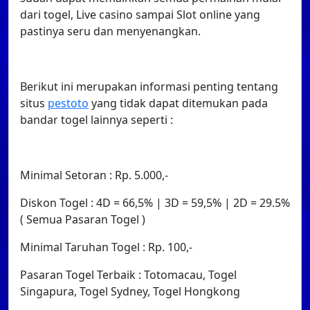
dari togel, Live casino sampai Slot online yang
pastinya seru dan menyenangkan.
Berikut ini merupakan informasi penting tentang
situs
pestoto
yang tidak dapat ditemukan pada
bandar togel lainnya seperti :
Minimal Setoran : Rp. 5.000,-
Diskon Togel : 4D = 66,5% | 3D = 59,5% | 2D = 29.5%
( Semua Pasaran Togel )
Minimal Taruhan Togel : Rp. 100,-
Pasaran Togel Terbaik : Totomacau, Togel
Singapura, Togel Sydney, Togel Hongkong