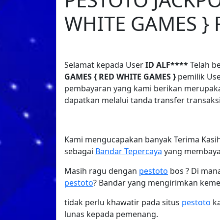
WHITE GAMES } R
Selamat kepada User
ID ALF****
Telah b
GAMES { RED WHITE GAMES }
pemilik Use
pembayaran yang kami berikan merupaka
dapatkan melalui tanda transfer transaksi
Kami mengucapakan banyak Terima Kasi
sebagai
Bandar Tepercaya
yang membayar
Masih ragu dengan
pestoto
bos ? Di mana
pestoto
? Bandar yang mengirimkan kemen
tidak perlu khawatir pada situs
pestoto
ka
lunas kepada pemenang.