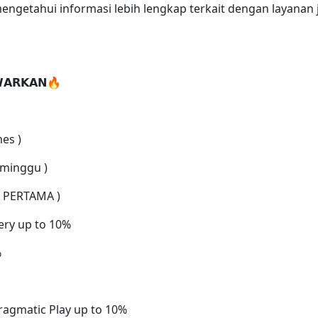
engetahui informasi lebih lengkap terkait dengan layanan 
𝗪𝗔𝗥𝗞𝗔𝗡🔥
es )
 minggu )
T PERTAMA )
ery up to 10%
%
ragmatic Play up to 10%