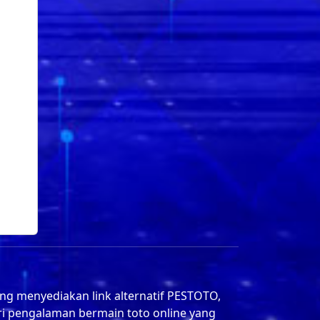
g menyediakan link alternatif PESTOTO,
ri pengalaman bermain toto online yang