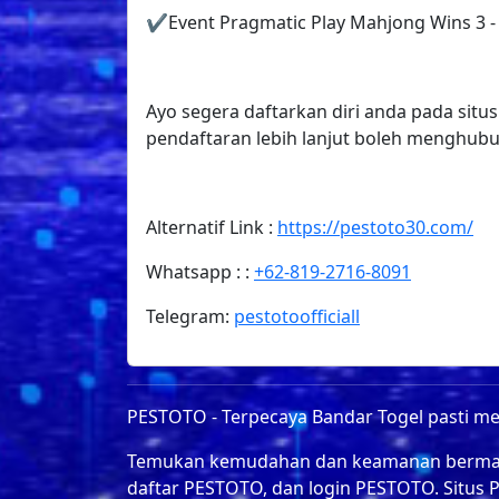
✔️Event Pragmatic Play Mahjong Wins 3 -
Ayo segera daftarkan diri anda pada situ
pendaftaran lebih lanjut boleh menghubun
Alternatif Link :
https://pestoto30.com/
Whatsapp : :
+62-819-2716-8091
Telegram:
pestotoofficiall
PESTOTO - Terpecaya Bandar Togel pasti 
Temukan kemudahan dan keamanan bermain t
daftar PESTOTO, dan login PESTOTO. Situs