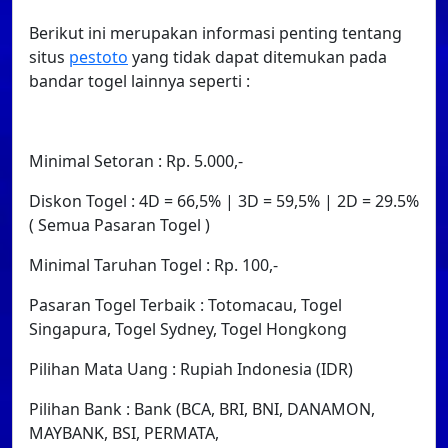
Berikut ini merupakan informasi penting tentang
situs
pestoto
yang tidak dapat ditemukan pada
bandar togel lainnya seperti :
Minimal Setoran : Rp. 5.000,-
Diskon Togel : 4D = 66,5% | 3D = 59,5% | 2D = 29.5%
( Semua Pasaran Togel )
Minimal Taruhan Togel : Rp. 100,-
Pasaran Togel Terbaik : Totomacau, Togel
Singapura, Togel Sydney, Togel Hongkong
Pilihan Mata Uang : Rupiah Indonesia (IDR)
Pilihan Bank : Bank (BCA, BRI, BNI, DANAMON,
MAYBANK, BSI, PERMATA,