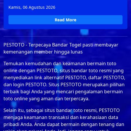
Kamis, 06 Agustus 2026
Read More
PESTOTO - Terpecaya Bandar Togel pasti membayar
kemenangan member hingga lunas
Temukan kemudahan dan keamanan bermain toto
online dengan PESTOTO, situs bandar toto resmi yang
menyediakan link alternatif PESTOTO, daftar PESTOTO,
dan login PESTOTO. Situs PESTOTO merupakan pilihan
terbaik bagi Anda yang mencari pengalaman bermain
toto online yang aman dan terpercaya.
Selain itu, sebagai situs bandar toto resmi, PESTOTO
menjaga keamanan transaksi dan kerahasiaan data
pribadi Anda. Anda dapat bermain dengan tenang dan