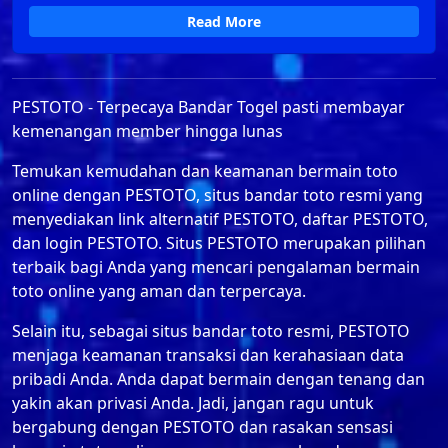
Read More
PESTOTO - Terpecaya Bandar Togel pasti membayar
kemenangan member hingga lunas
Temukan kemudahan dan keamanan bermain toto
online dengan PESTOTO, situs bandar toto resmi yang
menyediakan link alternatif PESTOTO, daftar PESTOTO,
dan login PESTOTO. Situs PESTOTO merupakan pilihan
terbaik bagi Anda yang mencari pengalaman bermain
toto online yang aman dan terpercaya.
Selain itu, sebagai situs bandar toto resmi, PESTOTO
menjaga keamanan transaksi dan kerahasiaan data
pribadi Anda. Anda dapat bermain dengan tenang dan
yakin akan privasi Anda. Jadi, jangan ragu untuk
bergabung dengan PESTOTO dan rasakan sensasi