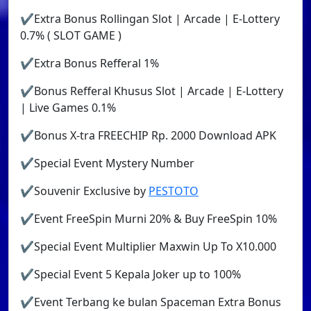
✔️Extra Bonus Rollingan Slot | Arcade | E-Lottery
0.7% ( SLOT GAME )
✔️Extra Bonus Refferal 1%
✔️Bonus Refferal Khusus Slot | Arcade | E-Lottery
| Live Games 0.1%
✔️Bonus X-tra FREECHIP Rp. 2000 Download APK
✔️Special Event Mystery Number
✔️Souvenir Exclusive by
PESTOTO
✔️Event FreeSpin Murni 20% & Buy FreeSpin 10%
✔️Special Event Multiplier Maxwin Up To X10.000
✔️Special Event 5 Kepala Joker up to 100%
✔️Event Terbang ke bulan Spaceman Extra Bonus