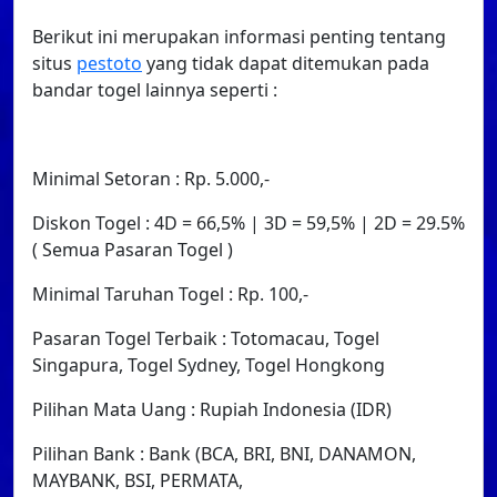
Berikut ini merupakan informasi penting tentang
situs
pestoto
yang tidak dapat ditemukan pada
bandar togel lainnya seperti :
Minimal Setoran : Rp. 5.000,-
Diskon Togel : 4D = 66,5% | 3D = 59,5% | 2D = 29.5%
( Semua Pasaran Togel )
Minimal Taruhan Togel : Rp. 100,-
Pasaran Togel Terbaik : Totomacau, Togel
Singapura, Togel Sydney, Togel Hongkong
Pilihan Mata Uang : Rupiah Indonesia (IDR)
Pilihan Bank : Bank (BCA, BRI, BNI, DANAMON,
MAYBANK, BSI, PERMATA,