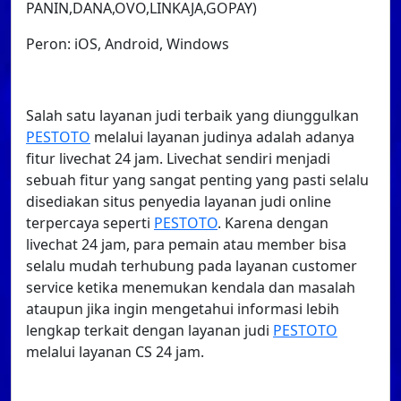
PANIN,DANA,OVO,LINKAJA,GOPAY)
Peron: iOS, Android, Windows
Salah satu layanan judi terbaik yang diunggulkan
PESTOTO
melalui layanan judinya adalah adanya
fitur livechat 24 jam. Livechat sendiri menjadi
sebuah fitur yang sangat penting yang pasti selalu
disediakan situs penyedia layanan judi online
terpercaya seperti
PESTOTO
. Karena dengan
livechat 24 jam, para pemain atau member bisa
selalu mudah terhubung pada layanan customer
service ketika menemukan kendala dan masalah
ataupun jika ingin mengetahui informasi lebih
lengkap terkait dengan layanan judi
PESTOTO
melalui layanan CS 24 jam.