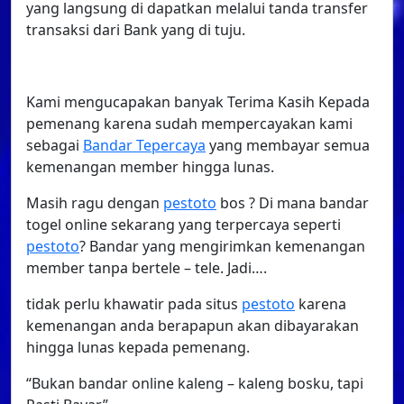
yang langsung di dapatkan melalui tanda transfer
transaksi dari Bank yang di tuju.
Kami mengucapakan banyak Terima Kasih Kepada
pemenang karena sudah mempercayakan kami
sebagai
Bandar Tepercaya
yang membayar semua
kemenangan member hingga lunas.
Masih ragu dengan
pestoto
bos ? Di mana bandar
togel online sekarang yang terpercaya seperti
pestoto
? Bandar yang mengirimkan kemenangan
member tanpa bertele – tele. Jadi….
tidak perlu khawatir pada situs
pestoto
karena
kemenangan anda berapapun akan dibayarakan
hingga lunas kepada pemenang.
“Bukan bandar online kaleng – kaleng bosku, tapi