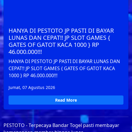
HANYA DI PESTOTO JP PASTI DI BAYAR
LUNAS DAN CEPAT!! JP SLOT GAMES {
GATES OF GATOT KACA 1000 } RP
46.000.000!!!
HANYA DI PESTOTO JP PASTI DI BAYAR LUNAS DAN
CEPAT!! JP SLOT GAMES { GATES OF GATOT KACA
1000 } RP 46.000.000!!!
Jumat, 07 Agustus 2026
Read More
PESTOTO - Terpecaya Bandar Togel pasti membayar