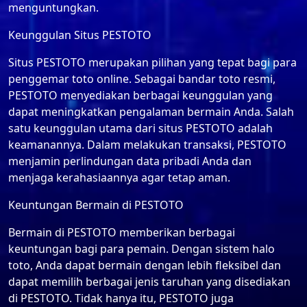
menguntungkan.
Keunggulan Situs PESTOTO
Situs PESTOTO merupakan pilihan yang tepat bagi para
penggemar toto online. Sebagai bandar toto resmi,
PESTOTO menyediakan berbagai keunggulan yang
dapat meningkatkan pengalaman bermain Anda. Salah
satu keunggulan utama dari situs PESTOTO adalah
keamanannya. Dalam melakukan transaksi, PESTOTO
menjamin perlindungan data pribadi Anda dan
menjaga kerahasiaannya agar tetap aman.
Keuntungan Bermain di PESTOTO
Bermain di PESTOTO memberikan berbagai
keuntungan bagi para pemain. Dengan sistem halo
toto, Anda dapat bermain dengan lebih fleksibel dan
dapat memilih berbagai jenis taruhan yang disediakan
di PESTOTO. Tidak hanya itu, PESTOTO juga