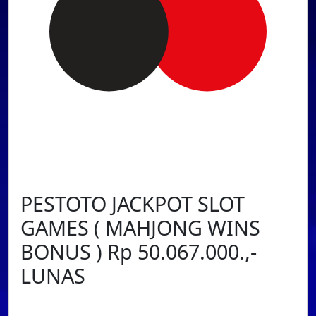
PESTOTO JACKPOT SLOT
GAMES ( MAHJONG WINS
BONUS ) Rp 50.067.000.,-
LUNAS