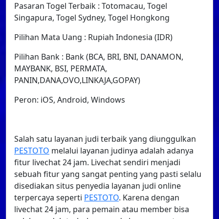
Pasaran Togel Terbaik : Totomacau, Togel
Singapura, Togel Sydney, Togel Hongkong
Pilihan Mata Uang : Rupiah Indonesia (IDR)
Pilihan Bank : Bank (BCA, BRI, BNI, DANAMON,
MAYBANK, BSI, PERMATA,
PANIN,DANA,OVO,LINKAJA,GOPAY)
Peron: iOS, Android, Windows
Salah satu layanan judi terbaik yang diunggulkan
PESTOTO
melalui layanan judinya adalah adanya
fitur livechat 24 jam. Livechat sendiri menjadi
sebuah fitur yang sangat penting yang pasti selalu
disediakan situs penyedia layanan judi online
terpercaya seperti
PESTOTO
. Karena dengan
livechat 24 jam, para pemain atau member bisa