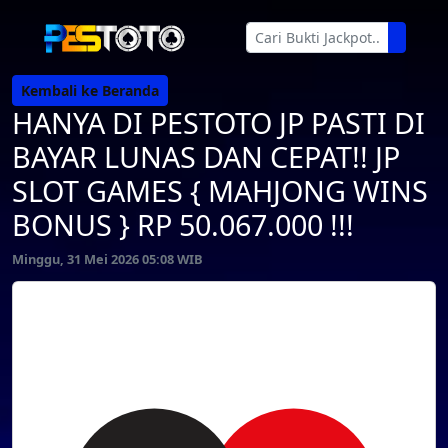
Kembali ke Beranda
HANYA DI PESTOTO JP PASTI DI
BAYAR LUNAS DAN CEPAT!! JP
SLOT GAMES { MAHJONG WINS
BONUS } RP 50.067.000 !!!
Minggu, 31 Mei 2026 05:08 WIB