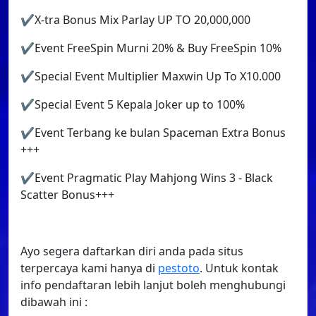
✔️X-tra Bonus Mix Parlay UP TO 20,000,000
✔️Event FreeSpin Murni 20% & Buy FreeSpin 10%
✔️Special Event Multiplier Maxwin Up To X10.000
✔️Special Event 5 Kepala Joker up to 100%
✔️Event Terbang ke bulan Spaceman Extra Bonus
+++
✔️Event Pragmatic Play Mahjong Wins 3 - Black
Scatter Bonus+++
Ayo segera daftarkan diri anda pada situs
terpercaya kami hanya di
pestoto
. Untuk kontak
info pendaftaran lebih lanjut boleh menghubungi
dibawah ini :