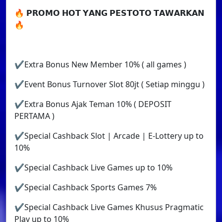
🔥 𝗣𝗥𝗢𝗠𝗢 𝗛𝗢𝗧 𝗬𝗔𝗡𝗚 𝗣𝗘𝗦𝗧𝗢𝗧𝗢 𝗧𝗔𝗪𝗔𝗥𝗞𝗔𝗡
🔥
✔️Extra Bonus New Member 10% ( all games )
✔️Event Bonus Turnover Slot 80jt ( Setiap minggu )
✔️Extra Bonus Ajak Teman 10% ( DEPOSIT
PERTAMA )
✔️Special Cashback Slot | Arcade | E-Lottery up to
10%
✔️Special Cashback Live Games up to 10%
✔️Special Cashback Sports Games 7%
✔️Special Cashback Live Games Khusus Pragmatic
Play up to 10%