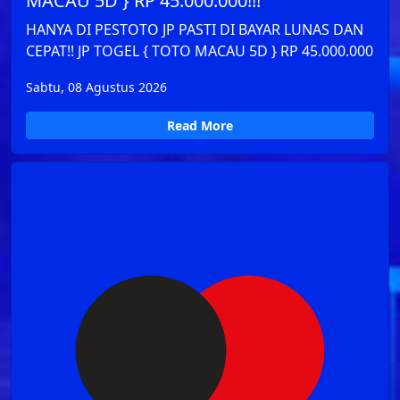
MACAU 5D } RP 45.000.000!!!
HANYA DI PESTOTO JP PASTI DI BAYAR LUNAS DAN
CEPAT!! JP TOGEL { TOTO MACAU 5D } RP 45.000.000
Sabtu, 08 Agustus 2026
Read More