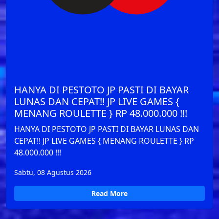
HANYA DI PESTOTO JP PASTI DI BAYAR
LUNAS DAN CEPAT!! JP LIVE GAMES {
MENANG ROULETTE } RP 48.000.000 !!!
HANYA DI PESTOTO JP PASTI DI BAYAR LUNAS DAN
CEPAT!! JP LIVE GAMES { MENANG ROULETTE } RP
48.000.000 !!!
Sabtu, 08 Agustus 2026
Read More