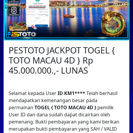
PESTOTO JACKPOT TOGEL {
TOTO MACAU 4D } Rp
45.000.000.,- LUNAS
Selamat kepada User
ID KM1****
Telah berhasil
mendapatkan kemenangan besar pada
permainan
TOGEL { TOTO MACAU 4D }
pemilik
User ID dan dana sudah dapat dicairkan oleh
pemenang. Bukti pembayaran yang kami berikan
merupakan bukti pembayaran yang SAH / VALID