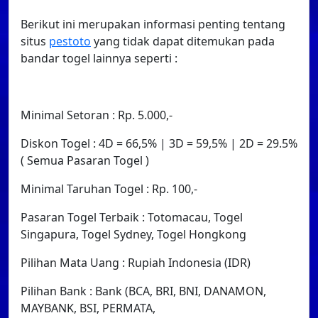
Berikut ini merupakan informasi penting tentang
situs
pestoto
yang tidak dapat ditemukan pada
bandar togel lainnya seperti :
Minimal Setoran : Rp. 5.000,-
Diskon Togel : 4D = 66,5% | 3D = 59,5% | 2D = 29.5%
( Semua Pasaran Togel )
Minimal Taruhan Togel : Rp. 100,-
Pasaran Togel Terbaik : Totomacau, Togel
Singapura, Togel Sydney, Togel Hongkong
Pilihan Mata Uang : Rupiah Indonesia (IDR)
Pilihan Bank : Bank (BCA, BRI, BNI, DANAMON,
MAYBANK, BSI, PERMATA,