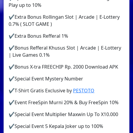
Play up to 10%
✔️Extra Bonus Rollingan Slot | Arcade | E-Lottery
0.7% ( SLOT GAME )
✔️Extra Bonus Refferal 1%
✔️Bonus Refferal Khusus Slot | Arcade | E-Lottery
| Live Games 0.1%
✔️Bonus X-tra FREECHIP Rp. 2000 Download APK
✔️Special Event Mystery Number
✔️T-Shirt Gratis Exclusive by
PESTOTO
✔️Event FreeSpin Murni 20% & Buy FreeSpin 10%
✔️Special Event Multiplier Maxwin Up To X10.000
✔️Special Event 5 Kepala Joker up to 100%