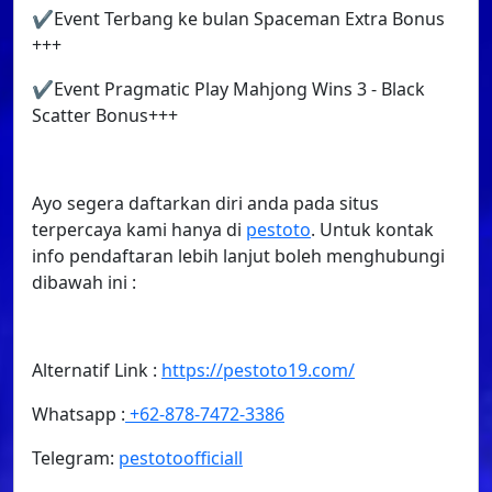
✔️Event Terbang ke bulan Spaceman Extra Bonus
+++
✔️Event Pragmatic Play Mahjong Wins 3 - Black
Scatter Bonus+++
Ayo segera daftarkan diri anda pada situs
terpercaya kami hanya di
pestoto
. Untuk kontak
info pendaftaran lebih lanjut boleh menghubungi
dibawah ini :
Alternatif Link :
https://pestoto19.com/
Whatsapp :
+62-878-7472-3386
Telegram:
pestotoofficiall