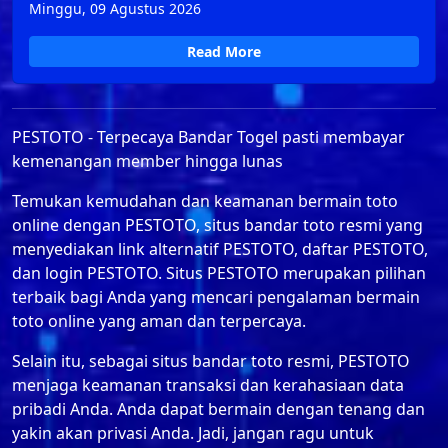
Minggu, 09 Agustus 2026
Read More
PESTOTO - Terpecaya Bandar Togel pasti membayar
kemenangan member hingga lunas
Temukan kemudahan dan keamanan bermain toto
online dengan PESTOTO, situs bandar toto resmi yang
menyediakan link alternatif PESTOTO, daftar PESTOTO,
dan login PESTOTO. Situs PESTOTO merupakan pilihan
terbaik bagi Anda yang mencari pengalaman bermain
toto online yang aman dan terpercaya.
Selain itu, sebagai situs bandar toto resmi, PESTOTO
menjaga keamanan transaksi dan kerahasiaan data
pribadi Anda. Anda dapat bermain dengan tenang dan
yakin akan privasi Anda. Jadi, jangan ragu untuk