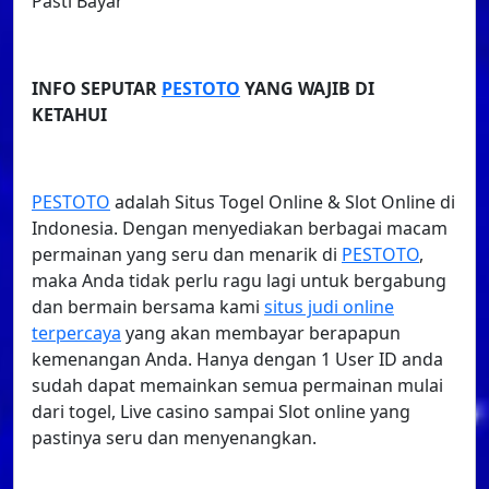
Pasti Bayar”
INFO SEPUTAR
PESTOTO
YANG WAJIB DI
KETAHUI
PESTOTO
adalah Situs Togel Online & Slot Online di
Indonesia. Dengan menyediakan berbagai macam
permainan yang seru dan menarik di
PESTOTO
,
maka Anda tidak perlu ragu lagi untuk bergabung
dan bermain bersama kami
situs judi online
terpercaya
yang akan membayar berapapun
kemenangan Anda. Hanya dengan 1 User ID anda
sudah dapat memainkan semua permainan mulai
dari togel, Live casino sampai Slot online yang
pastinya seru dan menyenangkan.