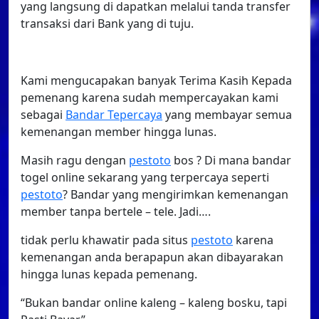
yang langsung di dapatkan melalui tanda transfer
transaksi dari Bank yang di tuju.
Kami mengucapakan banyak Terima Kasih Kepada
pemenang karena sudah mempercayakan kami
sebagai
Bandar Tepercaya
yang membayar semua
kemenangan member hingga lunas.
Masih ragu dengan
pestoto
bos ? Di mana bandar
togel online sekarang yang terpercaya seperti
pestoto
? Bandar yang mengirimkan kemenangan
member tanpa bertele – tele. Jadi….
tidak perlu khawatir pada situs
pestoto
karena
kemenangan anda berapapun akan dibayarakan
hingga lunas kepada pemenang.
“Bukan bandar online kaleng – kaleng bosku, tapi