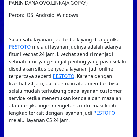
PANIN,DANA,OVO,LINKAJA,GOPAY)
Peron: iOS, Android, Windows
Salah satu layanan judi terbaik yang diunggulkan
PESTOTO
melalui layanan judinya adalah adanya
fitur livechat 24 jam. Livechat sendiri menjadi
sebuah fitur yang sangat penting yang pasti selalu
disediakan situs penyedia layanan judi online
terpercaya seperti
PESTOTO
. Karena dengan
livechat 24 jam, para pemain atau member bisa
selalu mudah terhubung pada layanan customer
service ketika menemukan kendala dan masalah
ataupun jika ingin mengetahui informasi lebih
lengkap terkait dengan layanan judi
PESTOTO
melalui layanan CS 24 jam.