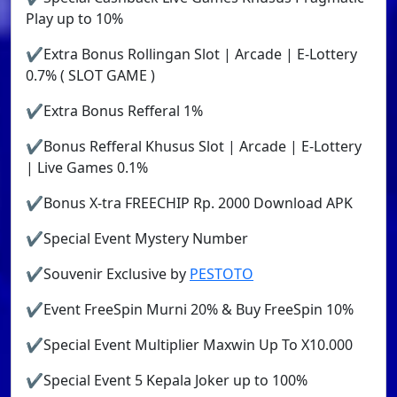
Play up to 10%
✔️Extra Bonus Rollingan Slot | Arcade | E-Lottery
0.7% ( SLOT GAME )
✔️Extra Bonus Refferal 1%
✔️Bonus Refferal Khusus Slot | Arcade | E-Lottery
| Live Games 0.1%
✔️Bonus X-tra FREECHIP Rp. 2000 Download APK
✔️Special Event Mystery Number
✔️Souvenir Exclusive by
PESTOTO
✔️Event FreeSpin Murni 20% & Buy FreeSpin 10%
✔️Special Event Multiplier Maxwin Up To X10.000
✔️Special Event 5 Kepala Joker up to 100%