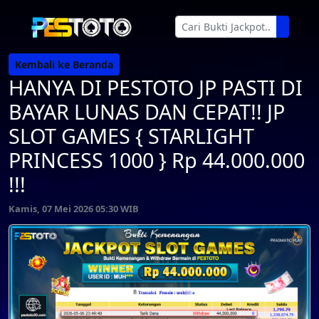
Kembali ke Beranda
HANYA DI PESTOTO JP PASTI DI
BAYAR LUNAS DAN CEPAT!! JP
SLOT GAMES { STARLIGHT
PRINCESS 1000 } Rp 44.000.000
!!!
Kamis, 07 Mei 2026 05:30 WIB