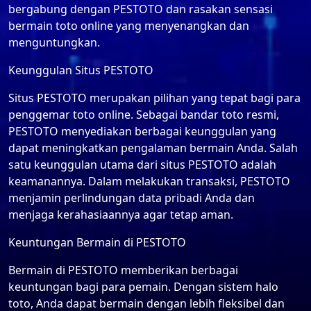
bergabung dengan PESTOTO dan rasakan sensasi
bermain toto online yang menyenangkan dan
menguntungkan.
Keunggulan Situs PESTOTO
Situs PESTOTO merupakan pilihan yang tepat bagi para
penggemar toto online. Sebagai bandar toto resmi,
PESTOTO menyediakan berbagai keunggulan yang
dapat meningkatkan pengalaman bermain Anda. Salah
satu keunggulan utama dari situs PESTOTO adalah
keamanannya. Dalam melakukan transaksi, PESTOTO
menjamin perlindungan data pribadi Anda dan
menjaga kerahasiaannya agar tetap aman.
Keuntungan Bermain di PESTOTO
Bermain di PESTOTO memberikan berbagai
keuntungan bagi para pemain. Dengan sistem halo
toto, Anda dapat bermain dengan lebih fleksibel dan