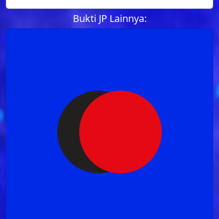
Bukti JP Lainnya: