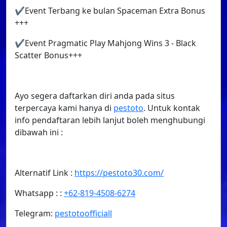
✔️Event Terbang ke bulan Spaceman Extra Bonus
+++
✔️Event Pragmatic Play Mahjong Wins 3 - Black
Scatter Bonus+++
Ayo segera daftarkan diri anda pada situs
terpercaya kami hanya di
pestoto
. Untuk kontak
info pendaftaran lebih lanjut boleh menghubungi
dibawah ini :
Alternatif Link :
https://pestoto30.com/
Whatsapp : :
+62-819-4508-6274
Telegram:
pestotoofficiall