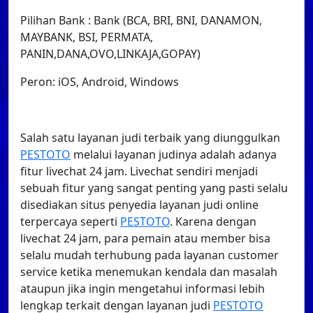
Pilihan Bank : Bank (BCA, BRI, BNI, DANAMON,
MAYBANK, BSI, PERMATA,
PANIN,DANA,OVO,LINKAJA,GOPAY)
Peron: iOS, Android, Windows
Salah satu layanan judi terbaik yang diunggulkan
PESTOTO
melalui layanan judinya adalah adanya
fitur livechat 24 jam. Livechat sendiri menjadi
sebuah fitur yang sangat penting yang pasti selalu
disediakan situs penyedia layanan judi online
terpercaya seperti
PESTOTO
. Karena dengan
livechat 24 jam, para pemain atau member bisa
selalu mudah terhubung pada layanan customer
service ketika menemukan kendala dan masalah
ataupun jika ingin mengetahui informasi lebih
lengkap terkait dengan layanan judi
PESTOTO