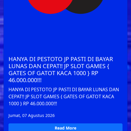
HANYA DI PESTOTO JP PASTI DI BAYAR
LUNAS DAN CEPAT!! JP SLOT GAMES {
GATES OF GATOT KACA 1000 } RP
46.000.000!!!
HANYA DI PESTOTO JP PASTI DI BAYAR LUNAS DAN
CEPAT!! JP SLOT GAMES { GATES OF GATOT KACA
1000 } RP 46.000.000!!!
Jumat, 07 Agustus 2026
Read More