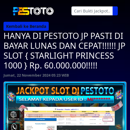
Kembali ke Beranda
HANYA DI PESTOTO JP PASTI DI
BAYAR LUNAS DAN CEPAT!!!!!! JP
SLOT { STARLIGHT PRINCESS
1000 } Rp. 60.000.000!!!!!
Jumat, 22 November 2024 05:23 WIB