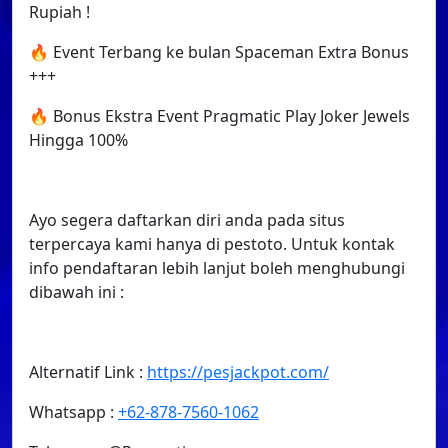
Rupiah !
🔥 Event Terbang ke bulan Spaceman Extra Bonus
+++
🔥 Bonus Ekstra Event Pragmatic Play Joker Jewels
Hingga 100%
Ayo segera daftarkan diri anda pada situs
terpercaya kami hanya di pestoto. Untuk kontak
info pendaftaran lebih lanjut boleh menghubungi
dibawah ini :
Alternatif Link :
https://pesjackpot.com/
Whatsapp :
+62-878-7560-1062