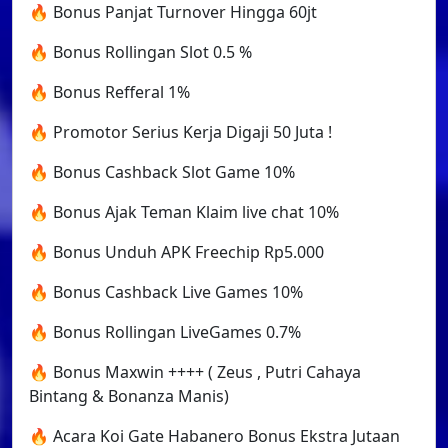
🔥 Bonus Panjat Turnover Hingga 60jt
🔥 Bonus Rollingan Slot 0.5 %
🔥 Bonus Refferal 1%
🔥 Promotor Serius Kerja Digaji 50 Juta !
🔥 Bonus Cashback Slot Game 10%
🔥 Bonus Ajak Teman Klaim live chat 10%
🔥 Bonus Unduh APK Freechip Rp5.000
🔥 Bonus Cashback Live Games 10%
🔥 Bonus Rollingan LiveGames 0.7%
🔥 Bonus Maxwin ++++ ( Zeus , Putri Cahaya
Bintang & Bonanza Manis)
🔥 Acara Koi Gate Habanero Bonus Ekstra Jutaan