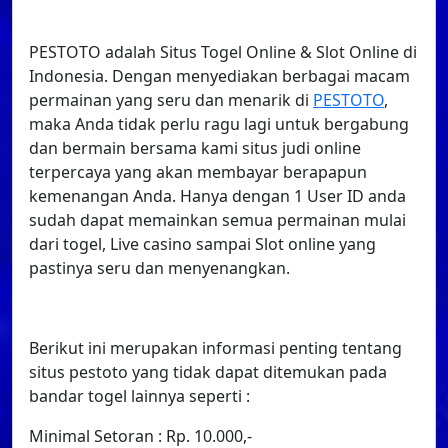
PESTOTO adalah Situs Togel Online & Slot Online di
Indonesia. Dengan menyediakan berbagai macam
permainan yang seru dan menarik di
PESTOTO
,
maka Anda tidak perlu ragu lagi untuk bergabung
dan bermain bersama kami situs judi online
terpercaya yang akan membayar berapapun
kemenangan Anda. Hanya dengan 1 User ID anda
sudah dapat memainkan semua permainan mulai
dari togel, Live casino sampai Slot online yang
pastinya seru dan menyenangkan.
Berikut ini merupakan informasi penting tentang
situs pestoto yang tidak dapat ditemukan pada
bandar togel lainnya seperti :
Minimal Setoran : Rp. 10.000,-