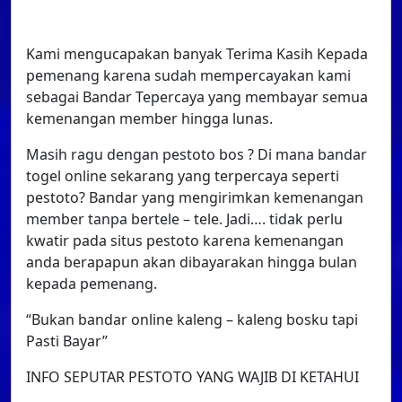
Kami mengucapakan banyak Terima Kasih Kepada
pemenang karena sudah mempercayakan kami
sebagai Bandar Tepercaya yang membayar semua
kemenangan member hingga lunas.
Masih ragu dengan pestoto bos ? Di mana bandar
togel online sekarang yang terpercaya seperti
pestoto? Bandar yang mengirimkan kemenangan
member tanpa bertele – tele. Jadi…. tidak perlu
kwatir pada situs pestoto karena kemenangan
anda berapapun akan dibayarakan hingga bulan
kepada pemenang.
“Bukan bandar online kaleng – kaleng bosku tapi
Pasti Bayar”
INFO SEPUTAR PESTOTO YANG WAJIB DI KETAHUI