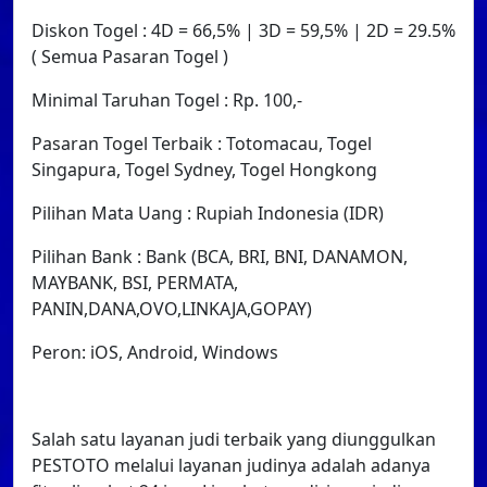
Diskon Togel : 4D = 66,5% | 3D = 59,5% | 2D = 29.5%
( Semua Pasaran Togel )
Minimal Taruhan Togel : Rp. 100,-
Pasaran Togel Terbaik : Totomacau, Togel
Singapura, Togel Sydney, Togel Hongkong
Pilihan Mata Uang : Rupiah Indonesia (IDR)
Pilihan Bank : Bank (BCA, BRI, BNI, DANAMON,
MAYBANK, BSI, PERMATA,
PANIN,DANA,OVO,LINKAJA,GOPAY)
Peron: iOS, Android, Windows
Salah satu layanan judi terbaik yang diunggulkan
PESTOTO melalui layanan judinya adalah adanya