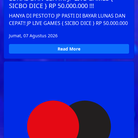
SICBO DICE } RP 50.000.000 !!!
HANYA DI PESTOTO JP PASTI DI BAYAR LUNAS DAN
CEPAT!! JP LIVE GAMES { SICBO DICE } RP 50.000.000
Jumat, 07 Agustus 2026
Read More