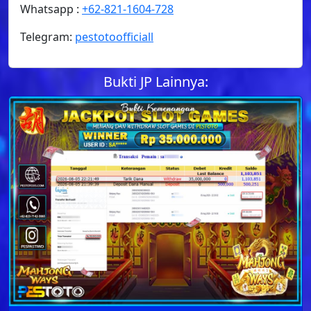
Whatsapp :
+62-821-1604-728
Telegram:
pestotoofficiall
Bukti JP Lainnya: