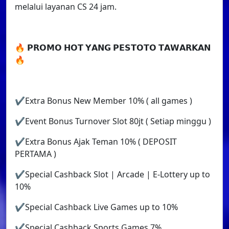
melalui layanan CS 24 jam.
🔥 𝗣𝗥𝗢𝗠𝗢 𝗛𝗢𝗧 𝗬𝗔𝗡𝗚 𝗣𝗘𝗦𝗧𝗢𝗧𝗢 𝗧𝗔𝗪𝗔𝗥𝗞𝗔𝗡
🔥
✔️Extra Bonus New Member 10% ( all games )
✔️Event Bonus Turnover Slot 80jt ( Setiap minggu )
✔️Extra Bonus Ajak Teman 10% ( DEPOSIT
PERTAMA )
✔️Special Cashback Slot | Arcade | E-Lottery up to
10%
✔️Special Cashback Live Games up to 10%
✔️Special Cashback Sports Games 7%