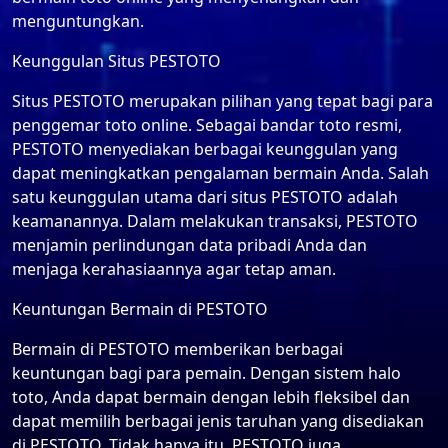
menguntungkan.
Keunggulan Situs PESTOTO
Situs PESTOTO merupakan pilihan yang tepat bagi para
penggemar toto online. Sebagai bandar toto resmi,
PESTOTO menyediakan berbagai keunggulan yang
dapat meningkatkan pengalaman bermain Anda. Salah
satu keunggulan utama dari situs PESTOTO adalah
keamanannya. Dalam melakukan transaksi, PESTOTO
menjamin perlindungan data pribadi Anda dan
menjaga kerahasiaannya agar tetap aman.
Keuntungan Bermain di PESTOTO
Bermain di PESTOTO memberikan berbagai
keuntungan bagi para pemain. Dengan sistem halo
toto, Anda dapat bermain dengan lebih fleksibel dan
dapat memilih berbagai jenis taruhan yang disediakan
di PESTOTO. Tidak hanya itu, PESTOTO juga