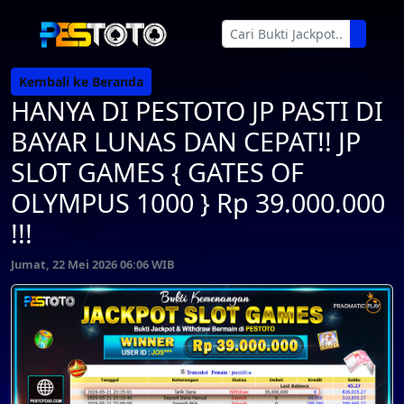
Kembali ke Beranda
HANYA DI PESTOTO JP PASTI DI
BAYAR LUNAS DAN CEPAT!! JP
SLOT GAMES { GATES OF
OLYMPUS 1000 } Rp 39.000.000
!!!
Jumat, 22 Mei 2026 06:06 WIB