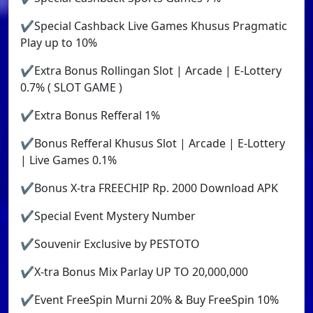
✔️Special Cashback Live Games Khusus Pragmatic
Play up to 10%
✔️Extra Bonus Rollingan Slot | Arcade | E-Lottery
0.7% ( SLOT GAME )
✔️Extra Bonus Refferal 1%
✔️Bonus Refferal Khusus Slot | Arcade | E-Lottery
| Live Games 0.1%
✔️Bonus X-tra FREECHIP Rp. 2000 Download APK
✔️Special Event Mystery Number
✔️Souvenir Exclusive by PESTOTO
✔️X-tra Bonus Mix Parlay UP TO 20,000,000
✔️Event FreeSpin Murni 20% & Buy FreeSpin 10%