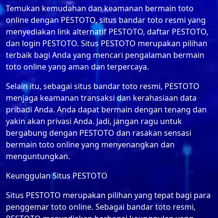
Temukan kemudahan dan keamanan bermain toto
online dengan PESTOTO, situs bandar toto resmi yang
menyediakan link alternatif PESTOTO, daftar PESTOTO,
dan login PESTOTO. Situs PESTOTO merupakan pilihan
terbaik bagi Anda yang mencari pengalaman bermain
toto online yang aman dan terpercaya.
Selain itu, sebagai situs bandar toto resmi, PESTOTO
menjaga keamanan transaksi dan kerahasiaan data
pribadi Anda. Anda dapat bermain dengan tenang dan
yakin akan privasi Anda. Jadi, jangan ragu untuk
bergabung dengan PESTOTO dan rasakan sensasi
bermain toto online yang menyenangkan dan
menguntungkan.
Keunggulan Situs PESTOTO
Situs PESTOTO merupakan pilihan yang tepat bagi para
penggemar toto online. Sebagai bandar toto resmi,