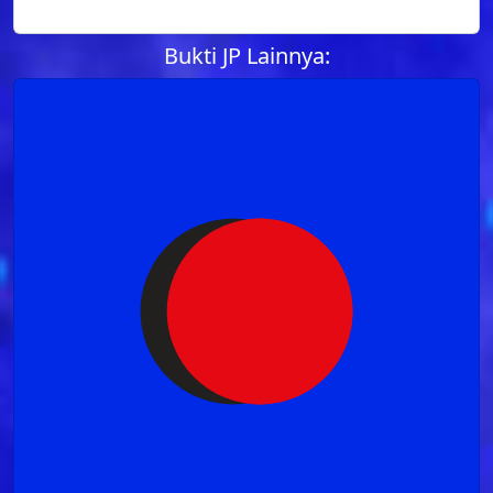
Bukti JP Lainnya: