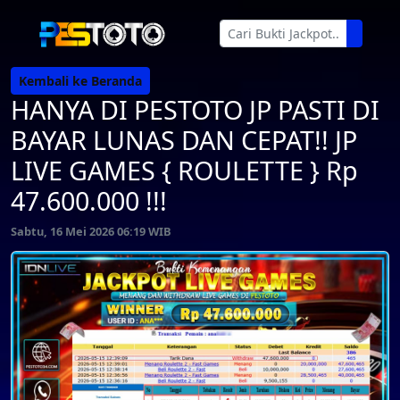
Kembali ke Beranda
HANYA DI PESTOTO JP PASTI DI
BAYAR LUNAS DAN CEPAT!! JP
LIVE GAMES { ROULETTE } Rp
47.600.000 !!!
Sabtu, 16 Mei 2026 06:19 WIB