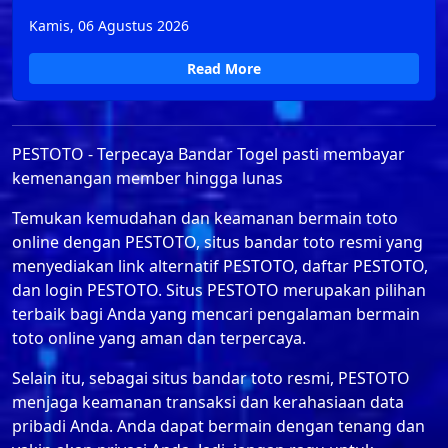
Kamis, 06 Agustus 2026
Read More
PESTOTO - Terpecaya Bandar Togel pasti membayar
kemenangan member hingga lunas
Temukan kemudahan dan keamanan bermain toto
online dengan PESTOTO, situs bandar toto resmi yang
menyediakan link alternatif PESTOTO, daftar PESTOTO,
dan login PESTOTO. Situs PESTOTO merupakan pilihan
terbaik bagi Anda yang mencari pengalaman bermain
toto online yang aman dan terpercaya.
Selain itu, sebagai situs bandar toto resmi, PESTOTO
menjaga keamanan transaksi dan kerahasiaan data
pribadi Anda. Anda dapat bermain dengan tenang dan