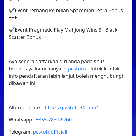
✔️Event Terbang ke bulan Spaceman Extra Bonus
+++
✔️Event Pragmatic Play Mahjong Wins 3 - Black
Scatter Bonus+++
Ayo segera daftarkan diri anda pada situs
terpercaya kami hanya di
pestoto
. Untuk kontak
info pendaftaran lebih lanjut boleh menghubungi
dibawah ini :
Alternatif Link :
https://pestoto34.com/
Whatsapp :
+855-7830-6760
Telegram:
pestotoofficiall