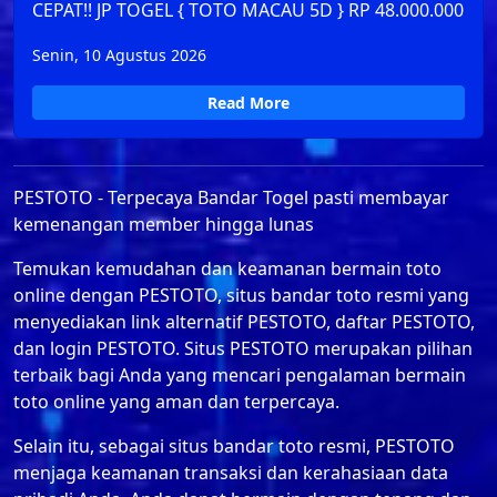
CEPAT!! JP TOGEL { TOTO MACAU 5D } RP 48.000.000
Senin, 10 Agustus 2026
Read More
PESTOTO - Terpecaya Bandar Togel pasti membayar
kemenangan member hingga lunas
Temukan kemudahan dan keamanan bermain toto
online dengan PESTOTO, situs bandar toto resmi yang
menyediakan link alternatif PESTOTO, daftar PESTOTO,
dan login PESTOTO. Situs PESTOTO merupakan pilihan
terbaik bagi Anda yang mencari pengalaman bermain
toto online yang aman dan terpercaya.
Selain itu, sebagai situs bandar toto resmi, PESTOTO
menjaga keamanan transaksi dan kerahasiaan data