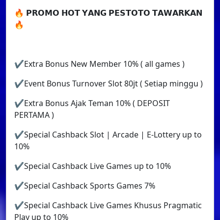
🔥 𝗣𝗥𝗢𝗠𝗢 𝗛𝗢𝗧 𝗬𝗔𝗡𝗚 𝗣𝗘𝗦𝗧𝗢𝗧𝗢 𝗧𝗔𝗪𝗔𝗥𝗞𝗔𝗡
🔥
✔️Extra Bonus New Member 10% ( all games )
✔️Event Bonus Turnover Slot 80jt ( Setiap minggu )
✔️Extra Bonus Ajak Teman 10% ( DEPOSIT
PERTAMA )
✔️Special Cashback Slot | Arcade | E-Lottery up to
10%
✔️Special Cashback Live Games up to 10%
✔️Special Cashback Sports Games 7%
✔️Special Cashback Live Games Khusus Pragmatic
Play up to 10%