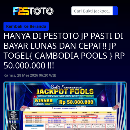
Kembali ke Beranda
HANYA DI PESTOTO JP PASTI DI
BAYAR LUNAS DAN CEPAT!! JP
TOGEL{ CAMBODIA POOLS } RP
50.000.000 !!!
Kamis, 28 Mei 2026 06:20 WIB