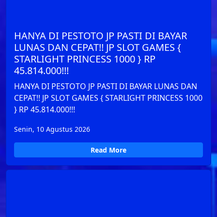
HANYA DI PESTOTO JP PASTI DI BAYAR
LUNAS DAN CEPAT!! JP SLOT GAMES {
STARLIGHT PRINCESS 1000 } RP
45.814.000!!!
HANYA DI PESTOTO JP PASTI DI BAYAR LUNAS DAN
CEPAT!! JP SLOT GAMES { STARLIGHT PRINCESS 1000
} RP 45.814.000!!!
Senin, 10 Agustus 2026
Read More