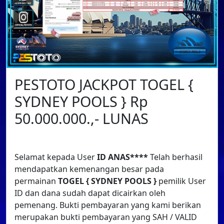
PESTOTO JACKPOT TOGEL {
SYDNEY POOLS } Rp
50.000.000.,- LUNAS
Selamat kepada User
ID ANAS****
Telah berhasil
mendapatkan kemenangan besar pada
permainan
TOGEL { SYDNEY POOLS }
pemilik User
ID dan dana sudah dapat dicairkan oleh
pemenang. Bukti pembayaran yang kami berikan
merupakan bukti pembayaran yang SAH / VALID