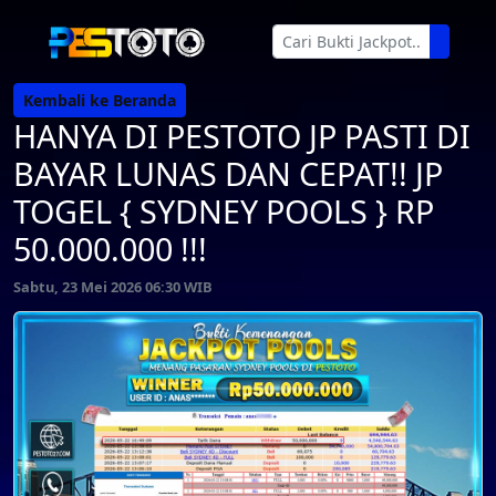
Kembali ke Beranda
HANYA DI PESTOTO JP PASTI DI
BAYAR LUNAS DAN CEPAT!! JP
TOGEL { SYDNEY POOLS } RP
50.000.000 !!!
Sabtu, 23 Mei 2026 06:30 WIB