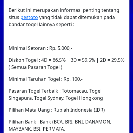
Berikut ini merupakan informasi penting tentang
situs
pestoto
yang tidak dapat ditemukan pada
bandar togel lainnya seperti :
Minimal Setoran : Rp. 5.000,-
Diskon Togel : 4D = 66,5% | 3D = 59,5% | 2D = 29.5%
( Semua Pasaran Togel )
Minimal Taruhan Togel : Rp. 100,-
Pasaran Togel Terbaik : Totomacau, Togel
Singapura, Togel Sydney, Togel Hongkong
Pilihan Mata Uang : Rupiah Indonesia (IDR)
Pilihan Bank : Bank (BCA, BRI, BNI, DANAMON,
MAYBANK, BSI, PERMATA,