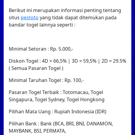
Berikut ini merupakan informasi penting tentang
situs
pestoto
yang tidak dapat ditemukan pada
bandar togel lainnya seperti :
Minimal Setoran : Rp. 5.000,-
Diskon Togel : 4D = 66,5% | 3D = 59,5% | 2D = 29.5%
( Semua Pasaran Togel )
Minimal Taruhan Togel : Rp. 100,-
Pasaran Togel Terbaik : Totomacau, Togel
Singapura, Togel Sydney, Togel Hongkong
Pilihan Mata Uang : Rupiah Indonesia (IDR)
Pilihan Bank : Bank (BCA, BRI, BNI, DANAMON,
MAYBANK, BSI, PERMATA,