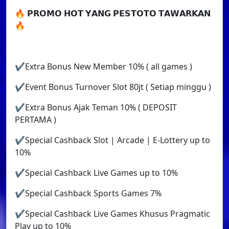
🔥 𝗣𝗥𝗢𝗠𝗢 𝗛𝗢𝗧 𝗬𝗔𝗡𝗚 𝗣𝗘𝗦𝗧𝗢𝗧𝗢 𝗧𝗔𝗪𝗔𝗥𝗞𝗔𝗡
🔥
✔️Extra Bonus New Member 10% ( all games )
✔️Event Bonus Turnover Slot 80jt ( Setiap minggu )
✔️Extra Bonus Ajak Teman 10% ( DEPOSIT
PERTAMA )
✔️Special Cashback Slot | Arcade | E-Lottery up to
10%
✔️Special Cashback Live Games up to 10%
✔️Special Cashback Sports Games 7%
✔️Special Cashback Live Games Khusus Pragmatic
Play up to 10%