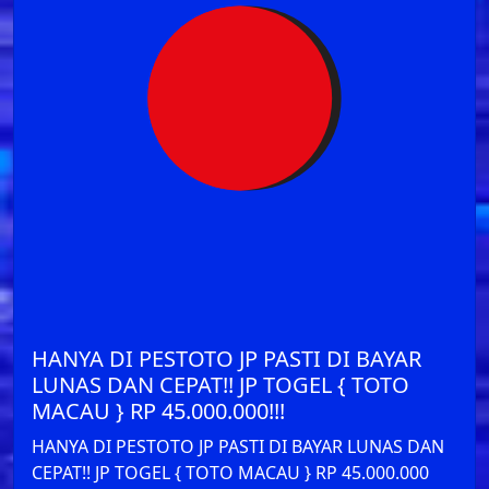
HANYA DI PESTOTO JP PASTI DI BAYAR
LUNAS DAN CEPAT!! JP TOGEL { TOTO
MACAU } RP 45.000.000!!!
HANYA DI PESTOTO JP PASTI DI BAYAR LUNAS DAN
CEPAT!! JP TOGEL { TOTO MACAU } RP 45.000.000