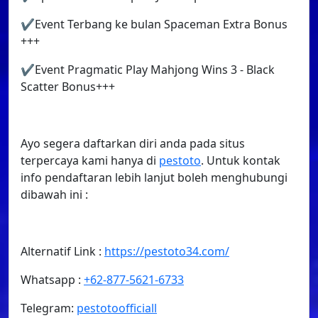
✔️Event Terbang ke bulan Spaceman Extra Bonus
+++
✔️Event Pragmatic Play Mahjong Wins 3 - Black
Scatter Bonus+++
Ayo segera daftarkan diri anda pada situs
terpercaya kami hanya di
pestoto
. Untuk kontak
info pendaftaran lebih lanjut boleh menghubungi
dibawah ini :
Alternatif Link :
https://pestoto34.com/
Whatsapp :
+62-877-5621-6733
Telegram:
pestotoofficiall