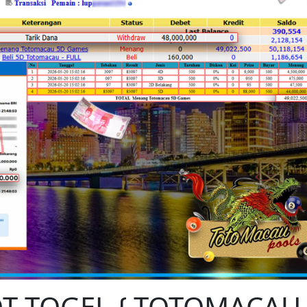
OT TOGEL { TOTOMACAU