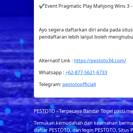
✔️Event Pragmatic Play Mahjong Wins 3 -
Ayo segera daftarkan diri anda pada situ
pendaftaran lebih lanjut boleh menghubun
Alternatif Link :
https://pestoto34.com/
Whatsapp :
+62-877-5621-6733
Telegram:
pestotoofficiall
PESTOTO - Terpecaya Bandar Togel pasti 
Temukan kemudahan dan keamanan bermain t
daftar PESTOTO, dan login PESTOTO. Situs