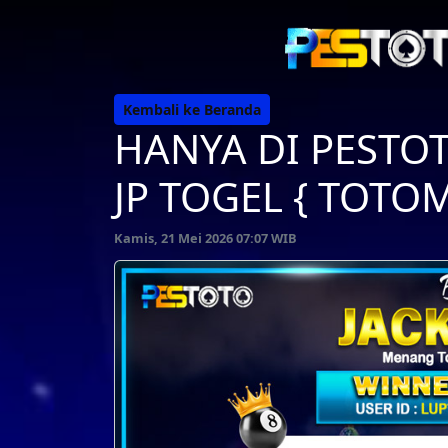
Kembali ke Beranda
HANYA DI PESTOT
JP TOGEL { TOTOM
Kamis, 21 Mei 2026 07:07 WIB