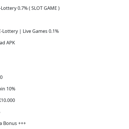
-Lottery 0.7% ( SLOT GAME )
E-Lottery | Live Games 0.1%
oad APK
00
pin 10%
X10.000
%
a Bonus +++