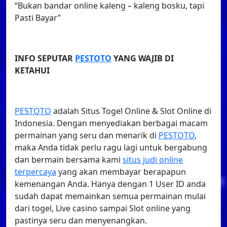
“Bukan bandar online kaleng – kaleng bosku, tapi
Pasti Bayar”
INFO SEPUTAR
PESTOTO
YANG WAJIB DI
KETAHUI
PESTOTO
adalah Situs Togel Online & Slot Online di
Indonesia. Dengan menyediakan berbagai macam
permainan yang seru dan menarik di
PESTOTO
,
maka Anda tidak perlu ragu lagi untuk bergabung
dan bermain bersama kami
situs judi online
terpercaya
yang akan membayar berapapun
kemenangan Anda. Hanya dengan 1 User ID anda
sudah dapat memainkan semua permainan mulai
dari togel, Live casino sampai Slot online yang
pastinya seru dan menyenangkan.