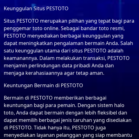
Keunggulan Situs PESTOTO
Situs PESTOTO merupakan pilihan yang tepat bagi para
penggemar toto online. Sebagai bandar toto resmi,
PESTOTO menyediakan berbagai keunggulan yang
dapat meningkatkan pengalaman bermain Anda. Salah
satu keunggulan utama dari situs PESTOTO adalah
keamanannya. Dalam melakukan transaksi, PESTOTO
menjamin perlindungan data pribadi Anda dan
menjaga kerahasiaannya agar tetap aman.
Keuntungan Bermain di PESTOTO
Bermain di PESTOTO memberikan berbagai
keuntungan bagi para pemain. Dengan sistem halo
toto, Anda dapat bermain dengan lebih fleksibel dan
dapat memilih berbagai jenis taruhan yang disediakan
di PESTOTO. Tidak hanya itu, PESTOTO juga
menyediakan layanan pelanggan yang siap membantu