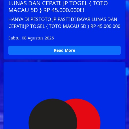
LUNAS DAN CEPAT!! JP TOGEL { TOTO
MACAU 5D } RP 45.000.000!!!
HANYA DI PESTOTO JP PASTI DI BAYAR LUNAS DAN
CEPAT!! JP TOGEL { TOTO MACAU 5D } RP 45.000.000
Sabtu, 08 Agustus 2026
Read More