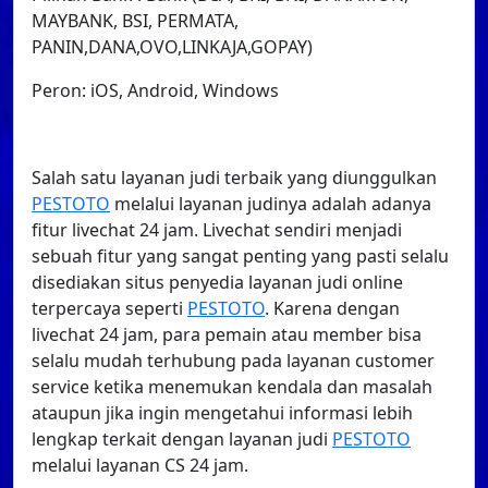
MAYBANK, BSI, PERMATA,
PANIN,DANA,OVO,LINKAJA,GOPAY)
Peron: iOS, Android, Windows
Salah satu layanan judi terbaik yang diunggulkan
PESTOTO
melalui layanan judinya adalah adanya
fitur livechat 24 jam. Livechat sendiri menjadi
sebuah fitur yang sangat penting yang pasti selalu
disediakan situs penyedia layanan judi online
terpercaya seperti
PESTOTO
. Karena dengan
livechat 24 jam, para pemain atau member bisa
selalu mudah terhubung pada layanan customer
service ketika menemukan kendala dan masalah
ataupun jika ingin mengetahui informasi lebih
lengkap terkait dengan layanan judi
PESTOTO
melalui layanan CS 24 jam.