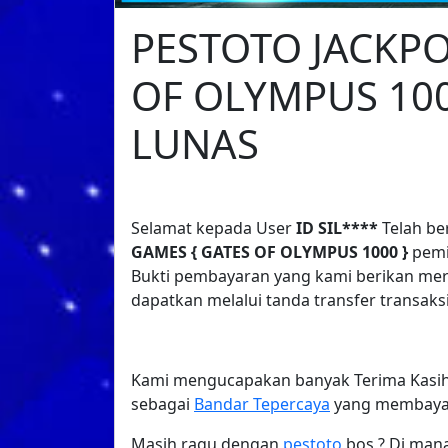
PESTOTO JACKPO
OF OLYMPUS 1000
LUNAS
Selamat kepada User
ID SIL****
Telah b
GAMES
{ GATES OF OLYMPUS 1000 }
pemi
Bukti pembayaran yang kami berikan mer
dapatkan melalui tanda transfer transaksi
Kami mengucapakan banyak Terima Kasi
sebagai
Bandar Tepercaya
yang membayar
Masih ragu dengan
pestoto
bos ? Di mana