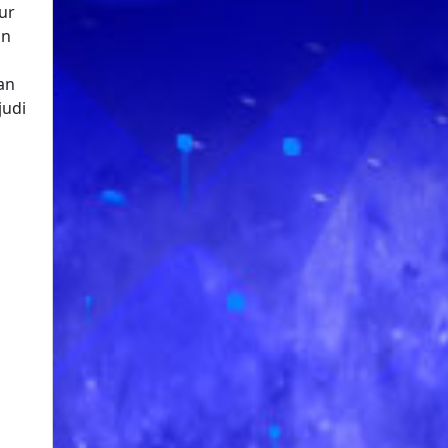
ur
an
an
judi