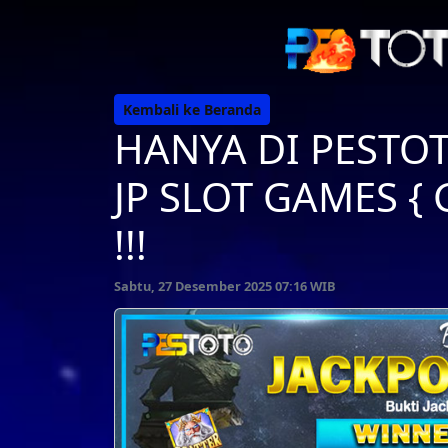
Kembali ke Beranda
HANYA DI PESTOT
JP SLOT GAMES { 
!!!
Sabtu, 27 Desember 2025 07:16 WIB