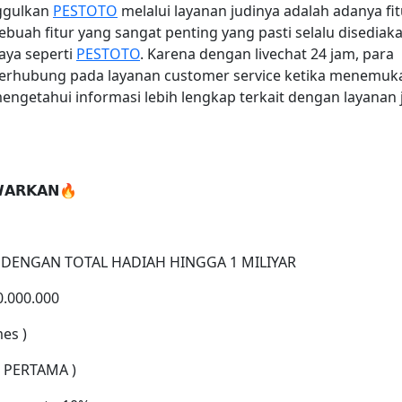
nggulkan
PESTOTO
melalui layanan judinya adalah adanya fit
sebuah fitur yang sangat penting yang pasti selalu disediak
caya seperti
PESTOTO
. Karena dengan livechat 24 jam, para
terhubung pada layanan customer service ketika menemuk
engetahui informasi lebih lengkap terkait dengan layanan 
𝗪𝗔𝗥𝗞𝗔𝗡🔥
DENGAN TOTAL HADIAH HINGGA 1 MILIYAR
0.000.000
es )
T PERTAMA )