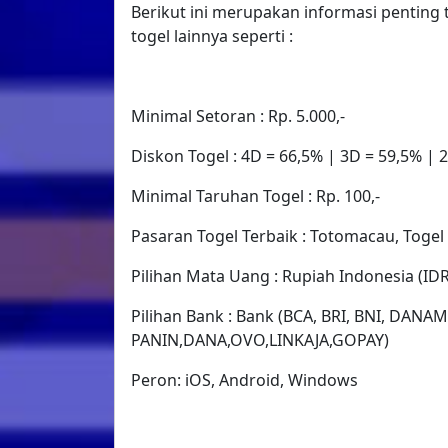
Berikut ini merupakan informasi penting 
togel lainnya seperti :
Minimal Setoran : Rp. 5.000,-
Diskon Togel : 4D = 66,5% | 3D = 59,5% | 
Minimal Taruhan Togel : Rp. 100,-
Pasaran Togel Terbaik : Totomacau, Toge
Pilihan Mata Uang : Rupiah Indonesia (IDR
Pilihan Bank : Bank (BCA, BRI, BNI, DAN
PANIN,DANA,OVO,LINKAJA,GOPAY)
Peron: iOS, Android, Windows