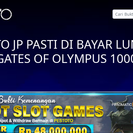
O JP PASTI DI BAYAR LU
GATES OF OLYMPUS 1000