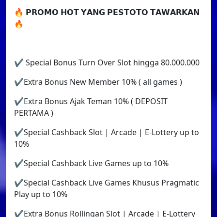
🔥 𝗣𝗥𝗢𝗠𝗢 𝗛𝗢𝗧 𝗬𝗔𝗡𝗚 𝗣𝗘𝗦𝗧𝗢𝗧𝗢 𝗧𝗔𝗪𝗔𝗥𝗞𝗔𝗡
🔥
✔️ Special Bonus Turn Over Slot hingga 80.000.000
✔️Extra Bonus New Member 10% ( all games )
✔️Extra Bonus Ajak Teman 10% ( DEPOSIT
PERTAMA )
✔️Special Cashback Slot | Arcade | E-Lottery up to
10%
✔️Special Cashback Live Games up to 10%
✔️Special Cashback Live Games Khusus Pragmatic
Play up to 10%
✔️Extra Bonus Rollingan Slot | Arcade | E-Lottery