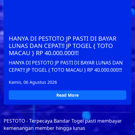
HANYA DI PESTOTO JP PASTI DI BAYAR
LUNAS DAN CEPAT!! JP TOGEL { TOTO
MACAU } RP 40.000.000!!!
HANYA DI PESTOTO JP PASTI DI BAYAR LUNAS DAN
CEPAT!! JP TOGEL { TOTO MACAU } RP 40.000.000!!!
Kamis, 06 Agustus 2026
Read More
PESTOTO - Terpecaya Bandar Togel pasti membayar
kemenangan member hingga lunas