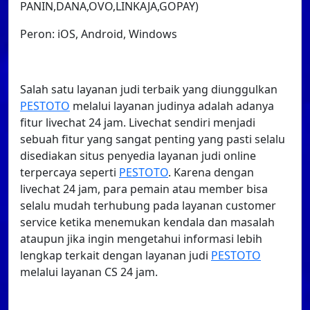
PANIN,DANA,OVO,LINKAJA,GOPAY)
Peron: iOS, Android, Windows
Salah satu layanan judi terbaik yang diunggulkan
PESTOTO
melalui layanan judinya adalah adanya
fitur livechat 24 jam. Livechat sendiri menjadi
sebuah fitur yang sangat penting yang pasti selalu
disediakan situs penyedia layanan judi online
terpercaya seperti
PESTOTO
. Karena dengan
livechat 24 jam, para pemain atau member bisa
selalu mudah terhubung pada layanan customer
service ketika menemukan kendala dan masalah
ataupun jika ingin mengetahui informasi lebih
lengkap terkait dengan layanan judi
PESTOTO
melalui layanan CS 24 jam.