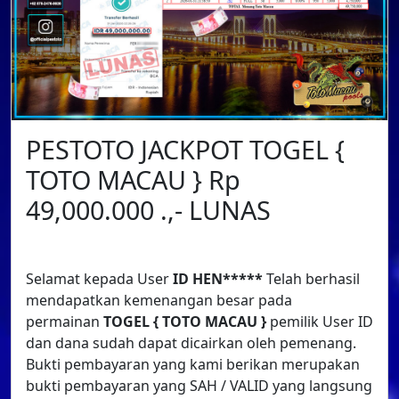
PESTOTO JACKPOT TOGEL {
TOTO MACAU } Rp
49,000.000 .,- LUNAS
Selamat kepada User
ID HEN*****
Telah berhasil
mendapatkan kemenangan besar pada
permainan
TOGEL { TOTO MACAU }
pemilik User ID
dan dana sudah dapat dicairkan oleh pemenang.
Bukti pembayaran yang kami berikan merupakan
bukti pembayaran yang SAH / VALID yang langsung