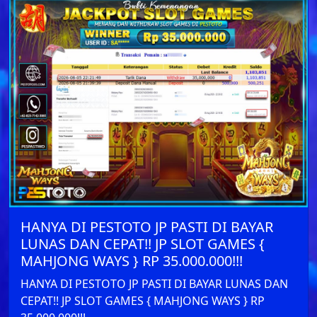
HANYA DI PESTOTO JP PASTI DI BAYAR
LUNAS DAN CEPAT!! JP SLOT GAMES {
MAHJONG WAYS } RP 35.000.000!!!
HANYA DI PESTOTO JP PASTI DI BAYAR LUNAS DAN
CEPAT!! JP SLOT GAMES { MAHJONG WAYS } RP