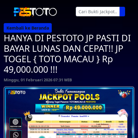
Kembali ke Beranda
HANYA DI PESTOTO JP PASTI DI
BAYAR LUNAS DAN CEPAT!! JP
TOGEL { TOTO MACAU } Rp
49,000.000 !!!
Minggu, 01 Februari 2026 07:31 WIB