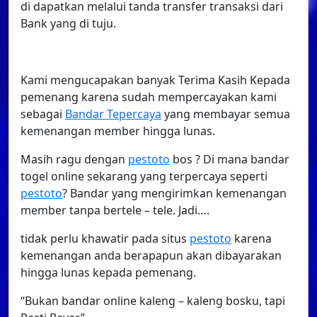
di dapatkan melalui tanda transfer transaksi dari
Bank yang di tuju.
Kami mengucapakan banyak Terima Kasih Kepada
pemenang karena sudah mempercayakan kami
sebagai
Bandar Tepercaya
yang membayar semua
kemenangan member hingga lunas.
Masih ragu dengan
pestoto
bos ? Di mana bandar
togel online sekarang yang terpercaya seperti
pestoto
? Bandar yang mengirimkan kemenangan
member tanpa bertele – tele. Jadi….
tidak perlu khawatir pada situs
pestoto
karena
kemenangan anda berapapun akan dibayarakan
hingga lunas kepada pemenang.
“Bukan bandar online kaleng – kaleng bosku, tapi