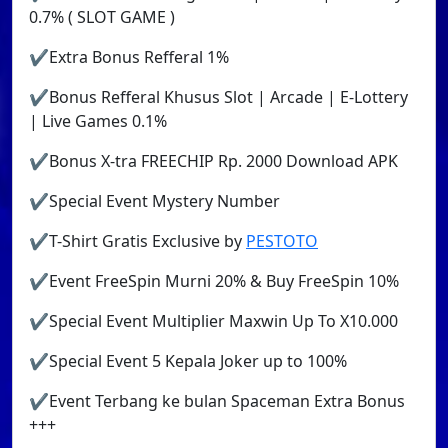
0.7% ( SLOT GAME )
✔️Extra Bonus Refferal 1%
✔️Bonus Refferal Khusus Slot | Arcade | E-Lottery
| Live Games 0.1%
✔️Bonus X-tra FREECHIP Rp. 2000 Download APK
✔️Special Event Mystery Number
✔️T-Shirt Gratis Exclusive by
PESTOTO
✔️Event FreeSpin Murni 20% & Buy FreeSpin 10%
✔️Special Event Multiplier Maxwin Up To X10.000
✔️Special Event 5 Kepala Joker up to 100%
✔️Event Terbang ke bulan Spaceman Extra Bonus
+++