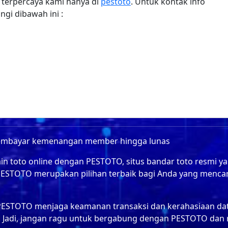
s terpercaya kami hanya di
pestoto
. Untuk kontak info
gi dibawah ini :
membayar kemenangan member hingga lunas
oto online dengan PESTOTO, situs bandar toto resmi yan
 PESTOTO merupakan pilihan terbaik bagi Anda yang menca
mi, PESTOTO menjaga keamanan transaksi dan kerahasiaan da
. Jadi, jangan ragu untuk bergabung dengan PESTOTO dan r