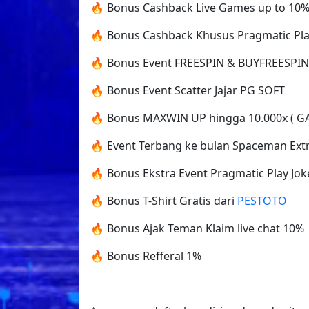
🔥 Bonus Cashback Live Games up to 10
🔥 Bonus Cashback Khusus Pragmatic Play 
🔥 Bonus Event FREESPIN & BUYFREESPIN
🔥 Bonus Event Scatter Jajar PG SOFT
🔥 Bonus MAXWIN UP hingga 10.000x ( 
🔥 Event Terbang ke bulan Spaceman Ext
🔥 Bonus Ekstra Event Pragmatic Play Jo
🔥 Bonus T-Shirt Gratis dari
PESTOTO
🔥 Bonus Ajak Teman Klaim live chat 10%
🔥 Bonus Refferal 1%