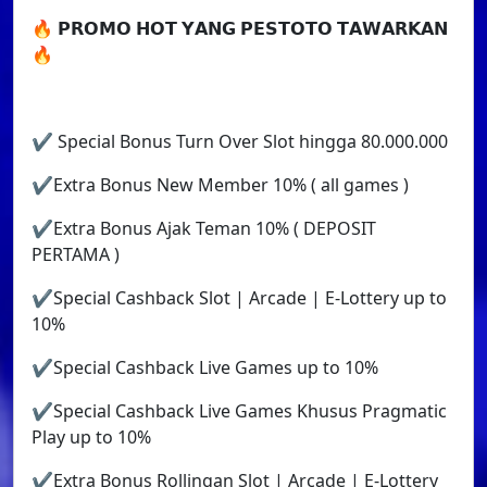
🔥 𝗣𝗥𝗢𝗠𝗢 𝗛𝗢𝗧 𝗬𝗔𝗡𝗚 𝗣𝗘𝗦𝗧𝗢𝗧𝗢 𝗧𝗔𝗪𝗔𝗥𝗞𝗔𝗡
🔥
✔️ Special Bonus Turn Over Slot hingga 80.000.000
✔️Extra Bonus New Member 10% ( all games )
✔️Extra Bonus Ajak Teman 10% ( DEPOSIT
PERTAMA )
✔️Special Cashback Slot | Arcade | E-Lottery up to
10%
✔️Special Cashback Live Games up to 10%
✔️Special Cashback Live Games Khusus Pragmatic
Play up to 10%
✔️Extra Bonus Rollingan Slot | Arcade | E-Lottery