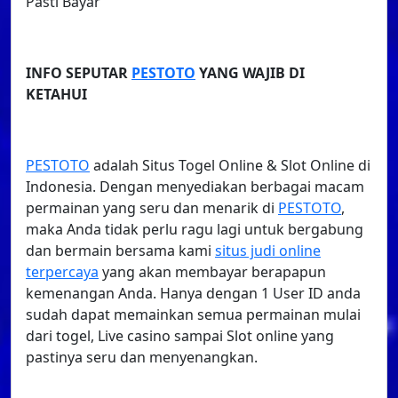
Pasti Bayar”
INFO SEPUTAR
PESTOTO
YANG WAJIB DI
KETAHUI
PESTOTO
adalah Situs Togel Online & Slot Online di
Indonesia. Dengan menyediakan berbagai macam
permainan yang seru dan menarik di
PESTOTO
,
maka Anda tidak perlu ragu lagi untuk bergabung
dan bermain bersama kami
situs judi online
terpercaya
yang akan membayar berapapun
kemenangan Anda. Hanya dengan 1 User ID anda
sudah dapat memainkan semua permainan mulai
dari togel, Live casino sampai Slot online yang
pastinya seru dan menyenangkan.