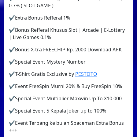
0.7% ( SLOT GAME )
✔️Extra Bonus Refferal 1%
✔️Bonus Refferal Khusus Slot | Arcade | E-Lottery
| Live Games 0.1%
✔️Bonus X-tra FREECHIP Rp. 2000 Download APK
✔️Special Event Mystery Number
✔️T-Shirt Gratis Exclusive by
PESTOTO
✔️Event FreeSpin Murni 20% & Buy FreeSpin 10%
✔️Special Event Multiplier Maxwin Up To X10.000
✔️Special Event 5 Kepala Joker up to 100%
✔️Event Terbang ke bulan Spaceman Extra Bonus
+++