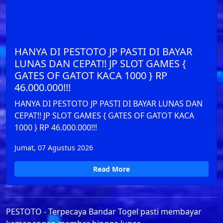
HANYA DI PESTOTO JP PASTI DI BAYAR
LUNAS DAN CEPAT!! JP SLOT GAMES {
GATES OF GATOT KACA 1000 } RP
46.000.000!!!
HANYA DI PESTOTO JP PASTI DI BAYAR LUNAS DAN
CEPAT!! JP SLOT GAMES { GATES OF GATOT KACA
1000 } RP 46.000.000!!!
Jumat, 07 Agustus 2026
Read More
PESTOTO - Terpecaya Bandar Togel pasti membayar